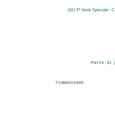
a
(GU 5
Serie Speciale - Co
                       
Parte di 