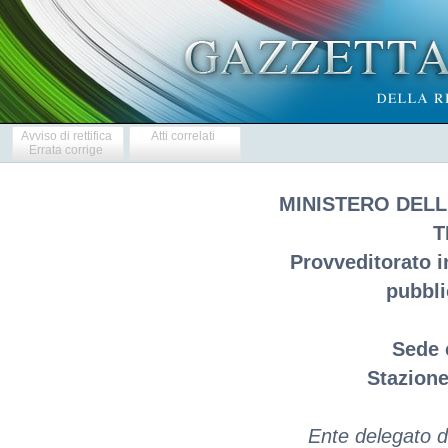
Avviso di rettifica
Atti correlati
Errata corrige
MINISTERO DELL
T
Provveditorato i
pubbl
Sede 
Stazione
Ente delegato d