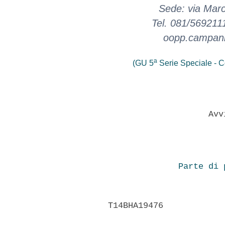
Sede: via Mar
Tel. 081/569211
oopp.campani
a
(GU 5
Serie Speciale - Co
                    Avv
Parte di 