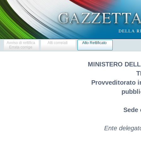
Avviso di rettifica
Atti correlati
Atto Rettificato
Errata corrige
MINISTERO DELL
T
Provveditorato i
pubbl
Sede 
Ente delegat