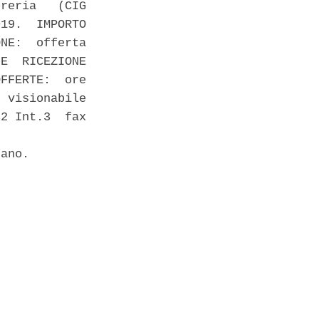
reria   (CIG

19.  IMPORTO

NE:  offerta

E  RICEZIONE

FFERTE:  ore

 visionabile

2 Int.3  fax

ano. 
