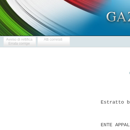
Avviso di rettifica
Atti correlati
Errata corrige
  Estratto b
  ENTE APPAL