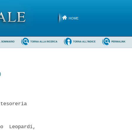
HOME
L SOMMARIO
TORNA ALLA RICERCA
TORNA ALL'INDICE
PERMALINK
)
tesoreria 

o  Leopardi,
