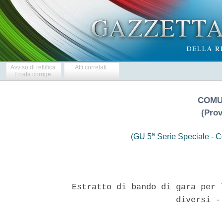
Avviso di rettifica
Atti correlati
Errata corrige
COMU
(Prov
a
(GU 5
Serie Speciale - Co
Estratto di bando di gara per 
                     diversi -