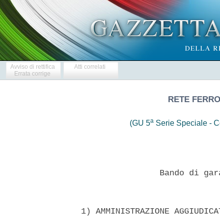
Avviso di rettifica
Atti correlati
Errata corrige
RETE FERROV
a
(GU 5
Serie Speciale - Co
                  Bando di gar
  1) AMMINISTRAZIONE AGGIUDICA