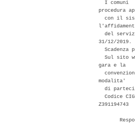
  I comuni  
procedura ap
  con il sis
l'affidament
  del serviz
31/12/2019. 

  Scadenza p
  Sul sito w
gara e la 

  convenzion
modalita' 

  di parteci
  Codice CIG
Z391194743 

       Respo
            