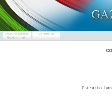
Avviso di rettifica
Atti correlati
Errata corrige
CO
Estratto ban
            