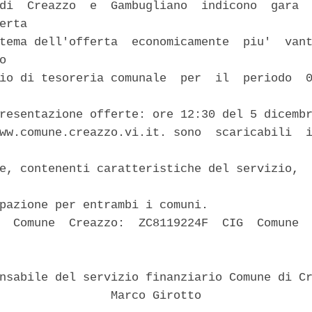
di  Creazzo  e  Gambugliano  indicono  gara  
erta 

tema dell'offerta  economicamente  piu'  vant
o 

io di tesoreria comunale  per  il  periodo  0
resentazione offerte: ore 12:30 del 5 dicembr
ww.comune.creazzo.vi.it. sono  scaricabili  i
e, contenenti caratteristiche del servizio,  
pazione per entrambi i comuni. 

  Comune  Creazzo:  ZC8119224F  CIG  Comune  
nsabile del servizio finanziario Comune di Cr
                Marco Girotto 
