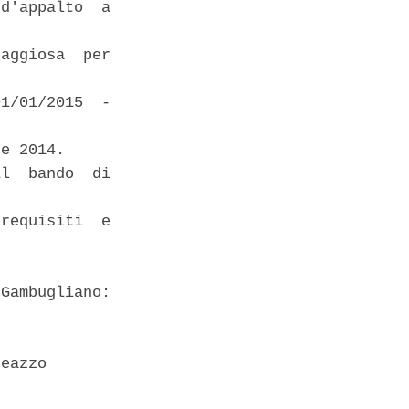
d'appalto  a

aggiosa  per

1/01/2015  -

e 2014. 

l  bando  di

requisiti  e

Gambugliano:

eazzo 
