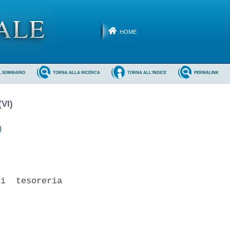
HOME
L SOMMARIO
TORNA ALLA RICERCA
TORNA ALL'INDICE
PERMALINK
VI)
)
i  tesoreria
