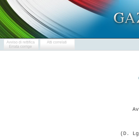
Avviso di rettifica
Atti correlati
Errata corrige
          Av
      (D. Lg