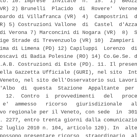
to. 10. Imprese  invitate  n.  15:  1)  Beozz
VR) 2) Brunelli  Placido  di  Rovere'  Verone
oardo di Villafranca (VR)  4)  Campostrini  d
R) 5) Costruzioni Vallone  di  Castel  d'Azza
di Verona 7) Marconcini di Nogara (VR)  8)  S
ige Strade di Trevenzuolo (VR) 10)  Zampieri 
ima di Limena (PD) 12) Capiluppi  Lorenzo  di
oscavi di Badia Polesine (RO) 14) Co.Ge.Se. d
.A.B. Costruzioni di Este (PD). 11. Il presen
ella Gazzetta Ufficiale (GURI), nel sito  Int
Veneto, nel sito dell'Osservatorio sui Lavori
'Albo  di  questa  Stazione  Appaltante  per 
  12.  Contro  i  provvedimenti   del   proce
 e'  ammesso   ricorso   giurisdizionale   al
vo regionale per il Veneto, con sede  in  301
. 2277, entro trenta giorni dalla comunicazio
2 luglio 2010 n. 104, articolo 120). In  alte
possono presentare ricorso  straordinario  al