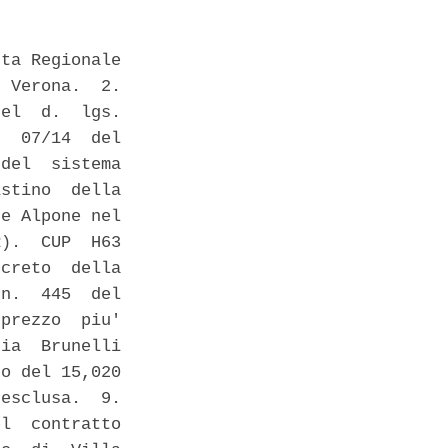
ta Regionale

 Verona.  2.

el  d.  lgs.

  07/14  del

del  sistema

stino  della

e Alpone nel

).  CUP  H63

creto  della

n.  445  del

prezzo  piu'

ia  Brunelli

o del 15,020

esclusa.  9.

l  contratto
