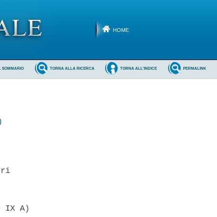
HOME
L SOMMARIO
TORNA ALLA RICERCA
TORNA ALL'INDICE
PERMALINK
)
ri 

 IX A) 
