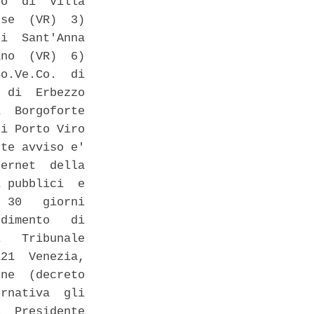
o  di  Villa

se  (VR)  3)

i  Sant'Anna

no  (VR)  6)

o.Ve.Co.  di

 di  Erbezzo

  Borgoforte

i Porto Viro

te avviso e'

ernet  della

 pubblici  e

 30   giorni

dimento   di

   Tribunale

21  Venezia,

ne  (decreto

rnativa  gli

  Presidente
