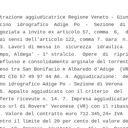
trazione aggiudicatrice Regione Veneto - Giun
cino  idrografico  Adige  Po  -  Sezione  di 
goziata a invito ex articolo 57, comma  6,  d
ai sensi dell'articolo 122, comma 7. Gara  n.
3. Lavori di messa in  sicurezza  idraulica  
mpo, Aldega' - 1° stralcio.  Opere  di  ripri
eflusso e consolidamento arginale del torrent
eso tra San Bonifacio e Albaredo d'Adige  (VR
01 CIG 57 49 97 44 A6. 4. Aggiudicazione:  de
no idrografico Adige Po - Sezione di Verona  
5. Appalto aggiudicato con il criterio  del  
ferte ricevute n. 14. 7. Impresa aggiudicatar
co srl di Rovere' Veronese (VR) con il ribass
. Valore del contratto euro 712.345,24= IVA  
ntro il limite del 20 per cento del valore de