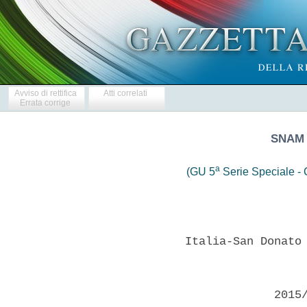
Avviso di rettifica
Atti correlati
Errata corrige
SNAM 
a
(GU 5
Serie Speciale - C
             Italia-San Donato 
                          2015/