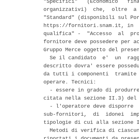
"Specifici"   (Economico   fina
organizzativi)  che,  oltre  a 
"Standard" (disponibili sul Por
https://fornitori.snam.it, in  
qualifica" -  "Accesso  al  pro
fornitore deve possedere per ac
Gruppo Merce oggetto del presen
  Se il candidato  e'  un  ragg
descritto dovra' essere possedu
da tutti i componenti  tramite 
operare. Tecnici: 

  - essere in grado di produrre
citata nella sezione II.3) del 
  - l'operatore deve disporre  
sub-fornitori,  di  idonei  imp
tipologie di cui alla sezione I
  Metodi di verifica di ciascun
riportati i documenti da presen