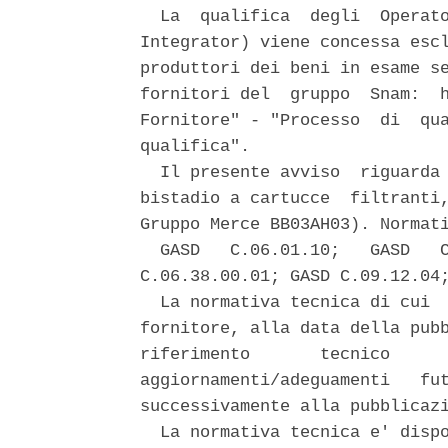
  La  qualifica  degli  Operato
Integrator) viene concessa escl
produttori dei beni in esame se
fornitori del  gruppo  Snam:  h
Fornitore" - "Processo  di  qua
qualifica". 

  Il presente avviso  riguarda 
bistadio a cartucce  filtranti,
Gruppo Merce BB03AH03). Normati
  GASD   C.06.01.10;   GASD   C
C.06.38.00.01; GASD C.09.12.04;
  La normativa tecnica di cui  
fornitore, alla data della pubb
riferimento       tecnico      
aggiornamenti/adeguamenti   fut
successivamente alla pubblicazi
  La normativa tecnica e' dispo