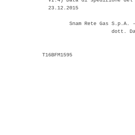
  VI.4) Data di spedizione del 
  23.12.2015 

         Snam Rete Gas S.p.A. -
                       dott. Da