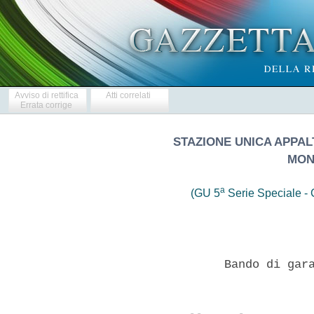
Avviso di rettifica
Atti correlati
Errata corrige
STAZIONE UNICA APPA
MON
a
(GU 5
Serie Speciale - C
 
                  Bando di gara - Procedura aperta 
 

  Oggetto  dell'appalto:  APPALTO  INTEGRATO  PER  LA   PROGETTAZIONE
ESECUTIVA E L'ESECUZIONE DEI LAVORI PER  IL  RESTAURO  E  RISANAMENTO
CONSERVATIVO DI VILLA  CORRER  PISANI  PER  LA  REALIZZAZIONE  DI  UN
MEMORIALE VENETO DELLA GRANDE GUERRA CONGIUNTAMENTE ALLA CESSIONE  IN
PROPRIETA' DI BENE IMMOBILE A TITOLO DI  PARZIALE  CORRISPETTIVO  DEL
CONTRATTO CIG: 6671560978 E CUP: D92C16000010009 
  1  AMMINISTRAZIONE  AGGIUDICATRICE:   Stazione   Unica   Appaltante
Federazione  Comuni  del  Montebellunese  per  conto  del  Comune  di
Montebelluna, Corso Mazzini, 118 - 31044 Montebelluna, codice fiscale
00471230268. 
  PUNTI DI CONTATTO: web: www.comune.montebelluna.tv.it/Sezione bandi 
  UFFICIO TECNICO: ing. Lodovico Mazzero  (0423-617510),  ing.  Mirco
Cavallin (0423-617507), arch. Cristina Zannin (0423-617454) 
  Per  informazioni  di  carattere  tecnico,  presa   visione   degli
elaborati progettuali e sopralluogo si veda il successivo punto 11.2 
  2- 
  3a) PROCEDURA DI  AGGIUDICAZIONE:  procedura  aperta  ex  art.  55,
comma,  5,  del  decreto  legislativo  n.  163/2006,  in   esecuzione
dell'atto dirigenziale 
  Settore  III  GOVERNO  E  GESTIONE  DEL  TERRITORIO  n.   347   del
19.04.2016. 
  4) FORMA DELL'APPALTO: progettazione ed esecuzione lavori ai  sensi
dell'art. 53, comma 2, lett. b), del Dlgs n. 163/2006. 
  5) LUOGO DI ESECUZIONE DEI LAVORI: Comune di Montebelluna  frazione
Biadene via Aglaia Anassillide. 
  6a) DESCRIZIONE - IMPORTI - CATEGORIA:  appalto  integrato  per  la
progettazione esecutiva e la realizzazione dei lavori congiunto  alla
cessione di beni immobili comunali a titolo di parziale corrispettivo
del contratto ai sensi dell'art. 53, comma 6, del Dlgs 163/2006. 
  L'appalto ha per oggetto la progettazione esecutiva e  l'esecuzione
dei lavori di realizzazione dell'intervento in  oggetto,  sulla  base
del progetto definitivo approvato con delibera di Giunta Comunale del
Comune di Montebelluna n. 41 del 29.03.2016. 
  Il progetto  definitivo  e'  stato  validato  dal  R.U.P.  in  data
29.03.2016.  La  progettazione  esecutiva  costituisce  oggetto   del
contratto e dovra' pertanto essere eseguita dall'aggiudicatario della
gara. 
  Beni immobili oggetto di  trasferimento:  edificio  posto  tra  Via
Dante Alighieri,  Via  Dei  Martini  e  Via  Tintoretto  -  lotto  di
complessivi mq 1.424 circa costituito da due fabbricati - 1° edificio
denominato "ex Carceri Mandamentali" -  2°  edificio  denominato  "ex
Centro Giovani" - prezzo a base d'asta e 1.200.000,00.-  suscettibile
di offerta in rialzo in procedura di gara. Per  l'esatta  descrizione
dei beni oggetto di  cessione  si  rinvia  al  Disciplinare  di  gara
pubblicato sul sito  internet  dell'ente  e  al  capitolato  speciale
d'appalto depositato presso l'ufficio tecnico. 
  Importo  complessivo  dell'appalto  (lavori  e  progettazione):   €
4.580.515,67 - Importo dei lavori a corpo: € 4.415.515,67  di  cui  €
4.335.282,12.- soggetto a  ribasso  ed  €  80.233,55-  per  oneri  di
sicurezza non soggetti a ribasso. 
  Corrispettivo progettazione, soggetto  a  ribasso:  €  165.000,00.-
(compenso professionale per la progettazione esecutiva € 147.920,88.-
e prestazione accessorie € 17.079,12.-) 
  Importo totale soggetto  a  ribasso  (lavori  e  progettazione):  €
4.500.282,12 
  Categorie e classifiche dei lavori: 
  Categoria prevalente OG2 - Classifica V 
  La suindicata classifica si riferisce all'importo  complessivo  dei
lavori, in caso di subappalto delle lavorazioni scorporabili (si veda
Disciplinare di gara) 
  Lavorazioni di cui si compone l'intervento: 
  1) Categoria OG2 "RESTAURO E MANUTENZIONE BENI IMMOBILI  SOTTOPOSTI
A  TUTELA...."  (PREVALENTE)  importo-oneri  sicurezza  compresi-   €
2.758.239,48.- Classifica IV; 
  2)  Categoria  OS2-A   "INTERVENTI   DIRETTI   RESTAURO   SUPERFICI
DECORATE...."  (SCORPORABILE)  importo-oneri  sicurezza  compresi   €
280.089,46.- Classifica I; 
  3)   Categoria   OS18-A   "COMPONENTI   STRUTTURALI   IN   ACCIAIO"
(SCORPORABILE)  importo-oneri  sicurezza  compresi   €   213.764,27.-
Classifica I; 
  4)  Categoria  OS28  "IMPIANTI  TERMICI   E   DI   CONDIZIONAMENTO"
(SCORPORABILE)  importo-oneri   sicurezza   compresi   €   437.321,56
Classifica II; 
  5)   Categoria   OS30   "IMPIANTI   INTERNI    ELETTRICI    ......"
(SCORPORABILE)  importo-oneri  sicurezza  compresi   €   454.254,71.-
Classifica II; 
  6) Categoria OS24 "VERDE E ARREDO  URBANO"  (SCORPORABILE)  importo
oneri sicure compresi € 271.846,19.- Classifica I 
  Il contratto sara' stipulato a corpo ai sensi dell'art.  53,  comma
4, del decreto legislativo n. 163/2006. 
  Classi e categorie di  progettazione:  Edilizia  (E.22);  Strutture
(S.04); 
  Impianti (IA.02); Paessaggio....(P.02); Impianti (IA.01);  Edilizia
(E.19). 
  [si veda art. 5 del Capitolato Speciale d'Appalto] 
  7./ 
  8. TERMINI: consegna progetto: La  progettazione  esecutiva  dovra'
essere completata e consegnata nelle due fasi: PRIMA FASE:  Entro  30
(trenta) giorni naturali e consecutivi devono essere consegnati tutti
gli elaborati generali relativi alle eventuali  modifiche  introdotte
in  sede  di  progettazione  esecutiva  aventi  rilevanza   ai   fini
dell'approvazione da parte degli enti competenti di cui  all'art.  17
del Capitolato. 
  SECONDA FASE:  Entro  40  (quaranta)  giorni  naturali  consecutivi
dovra' essere  consegnato  alla  Stazione  Appaltante  gli  elaborati
finali del  progetto  esecutivo  (si  veda  art.  30  del  Capitolato
Speciale  d'appalto).TEMPI  DI  ESECUZIONE  DEI  LAVORI  (oggetto  di
offerta): 450, naturali o  consecutivi,  decorrenti  dalla  data  del
verbale di consegna degli stessi. 
  9. VARIANTI: ai sensi dell'art. 132,  del  decreto  legislativo  n.
163/2006. 
  10./ 
  11 DOCUMENTAZIONE DI GARA: il progetto a base  di  gara  pubblicato
sul     sito     internet     del     comune     di     Montebelluna:
www.comune.montebelluna.tv.it. 
  Il presente Bando e il collegato Disciplinare di  gara  nonche'  la
documentazione di  gara  ad  esso  collegata  sono  consultabili  sul
profilo  del  committente  dell'ente:   www.comune.montebelluna.tv.it
nella sezione Bandi. Per  chiarimenti  di  ordine  amministrativo  si
prega contattare i seguenti numeri: 0423-617529/461/506 
  E'  obbligatorio  il  sopralluogo  assistito  da  personale   della
stazione appaltante presso il sito interessato dell'intervento,  pena
l'esclusione (si veda paragrafo 7  del  Disciplinare).  La  data  del
sopralluogo dovra' essere concordata telefonicamente  al  numero  (si
veda precedente punto 1) 
  12 a) TERMINE ULTIMO PER LA RICEZIONE DELLE OFFERTE: ore 12.00  del
10.06.2016. 
  b)/ 
  c) Indirizzo cui devono essere trasmesse: Comune di Montebelluna  -
Ufficio Incontracomune Corso Mazzini', 118 - 31044 Montebelluna (TV) 
  d) Lingua o lingue in cui devono essere redatte: Italiano. 
  13  a)  SONO  AMMESSI  A  PARTECIPARE  ALLE  SEDUTE  PUBBLICHE:  un
rappresentante di ciascun concorrente munito di  delega  ove  non  si
tratti del rappresentante legale. 
  b) DATA; ORA E LUOGO di apertura (prima seduta pubblica  di  gara):
ore 9.00 del giorno 13.06.2016. presso la Sala Consiliare del  Comune
di Montebelluna (sita al 1° piano della Loggia dei Grani) 
  14 CAUZIONI E GARANZIE:  (in  sede  di  gara)  garanzia  a  corredo
dell'offerta ai sensi dell'art. 75 del Dlgs 163/2006 e ss.mm.ii.  per
gli importi  indicati  al  paragrafo  10.A3)  del  Disciplinare,  che
assicuri  anche  il  versamento  della  sanzione  pecuniaria  di  cui
all'art.  38,  comma  2-bis,  della  citata  normativa;   (a   carico
dell'aggiudicatario)  -  una  cauzione  definitiva,  nella  misura  e
secondo le modalita' di cui all'art. 113 del Codice  e  all'art.  123
del Regolamento.- una polizza assicurativa di cui all'art. 129, comma
1. Del Dlgs 163/2006 e all'art. 125 del DPR 207/2010, a copertura dei
rischi di esecuzione dei lavori, e preveda altresi'  la  garanzia  di
responsabilita' civile per danni verso terzi (si  veda  art.  28  del
CSA). - una polizza di "garanzia di manutenzione" (art. 28 del CSA).-
(se ne ricorre il  caso)  alla  liquidazione  della  rata  di  saldo,
l'appaltatore e' tenuto a presentare la garanzia di cui all'art. 141,
comma 9, del DLgs 163/2006 e ss.mm.ii. 
  Si applica l'art. 40, comma 7, del decreto legislativo n.  163/2006
e successive modificazioni. 
  E'  richiesta,  inoltre  per   i   progettisti   incaricati   della
progettazione, garanzia di responsabilita'  civile  professionale  ai
sensi dell'art. 111, del decreto legislativo n. 163/2006. 
  15 MODALITA'  DI  FINAZIAMENTO  E  DI  PAGAMENTO:  l'intervento  e'
finanziato con Avanzo di  amministrazione;  Mutuo  Cassa  Depositi  e
Prestiti; Contributo da privati; Trasferimento di immobile  ai  sensi
dell'art. 53, commi 6 e 7 del Dlgs 163/2006 e Contributo Regionale  -
Interventi a valere sul Fondo per lo Sviluppo e  la  Coesione  -  FSC
2007-2013. Asse 3 "Beni Culturali e Naturali" linea di intervento 3.1
"Intervento di conservazione, fruizione dei beni culturali, messa  in
rete e promozione di attivita' ed eventi  culturali".  Per  ulteriori
informazioni in merito alle modalita' di finanziamento e di pagamento
si rinvia al Capitolato Speciale d'appalto e al Disciplinare di gara. 
  16/17  SOGGETTI  AMMESSI  ALLA  GARA   -   Condizioni   minime   di
partecipazione: possono partecipare alla gara tutti i soggetti di cui
all'art.  34,  del  decreto  legislativo  n.  163/2006,  nonche'  gli
operatori economici stabiliti in paesi  diversi  dall'Italia  di  cui
all'art. 47 della citata normativa, alle condizioni ivi  previste.  I
concorrenti dovranno attestare, tra l'altro,  mediante  dichiarazioni
sostitutive ai sensi del DPR n. 445/2000, l'iscrizione  nel  registro
delle imprese nonche' l'iscrizione all'Albo  Gestori  Ambientali,  il
possesso dei requisiti generali di cui all'art. 38 del Dlgs 163/2006,
dell'attestazione "SOA" per categoria 