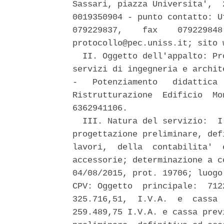
Sassari, piazza Universita',  
0019350904 - punto contatto: U
079229837,    fax    079229848
protocollo@pec.uniss.it; sito 
  II. Oggetto dell'appalto: Pr
servizi di ingegneria e archit
-   Potenziamento   didattica 
Ristrutturazione  Edificio  Mo
6362941106. 

  III. Natura del servizio:  I
progettazione preliminare, def
lavori,  della  contabilita'  
accessorie; determinazione a c
04/08/2015, prot. 19706; luogo
CPV: Oggetto  principale:  712
325.716,51,  I.V.A.  e  cassa 
259.489,75 I.V.A. e cassa prev