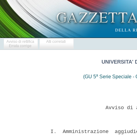
Avviso di rettifica
Atti correlati
Errata corrige
UNIVERSITA' 
a
(GU 5
Serie Speciale - C
                    Avviso di 
  I.  Amministrazione  aggiudi