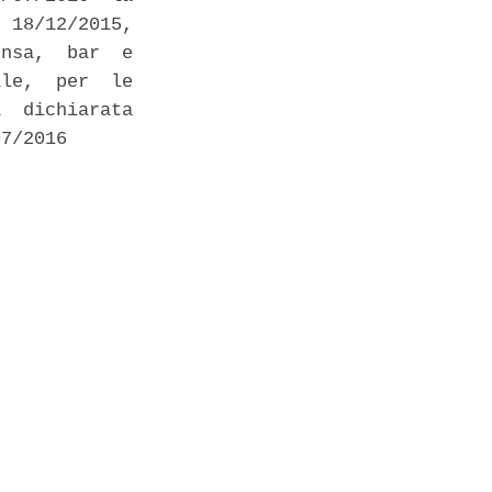
 18/12/2015,

nsa,  bar  e

le,  per  le

  dichiarata

7/2016 
