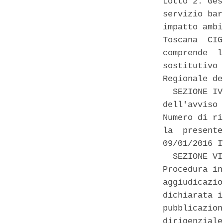
Lotto 2: Ges
servizio bar
impatto ambi
Toscana  CIG
comprende  l
sostitutivo 
Regionale de
  SEZIONE IV
dell'avviso 
Numero di ri
la  presente
09/01/2016 I
  SEZIONE VI
Procedura in
aggiudicazio
dichiarata i
pubblicazion
dirigenziale