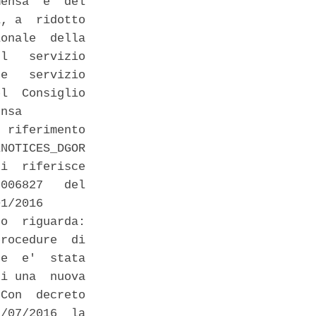
ensa  e  del

, a  ridotto

onale  della

l   servizio

e   servizio

l  Consiglio

nsa 

 riferimento

NOTICES_DGOR

i  riferisce

006827   del

1/2016 

o  riguarda:

rocedure  di

e  e'  stata

i una  nuova

Con  decreto

/07/2016  la
