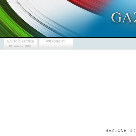
Avviso di rettifica
Atti correlati
Errata corrige
            
  SEZIONE I: