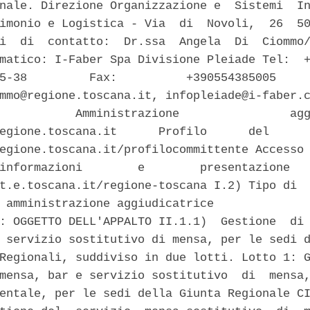
nale. Direzione Organizzazione e  Sistemi  In
imonio e Logistica - Via  di  Novoli,  26  50
i  di  contatto:  Dr.ssa  Angela  Di  Ciommo/
matico: I-Faber Spa Divisione Pleiade Tel:  +
5-38         Fax:          +390554385005     
mmo@regione.toscana.it, infopleiade@i-faber.c
           Amministrazione                agg
egione.toscana.it      Profilo      del      
egione.toscana.it/profilocommittente Accesso 
informazioni        e        presentazione   
t.e.toscana.it/regione-toscana I.2) Tipo di  
 amministrazione aggiudicatrice 

: OGGETTO DELL'APPALTO II.1.1)  Gestione  di 
 servizio sostitutivo di mensa, per le sedi d
Regionali, suddiviso in due lotti. Lotto 1: G
mensa, bar e servizio sostitutivo  di  mensa,
entale, per le sedi della Giunta Regionale CI