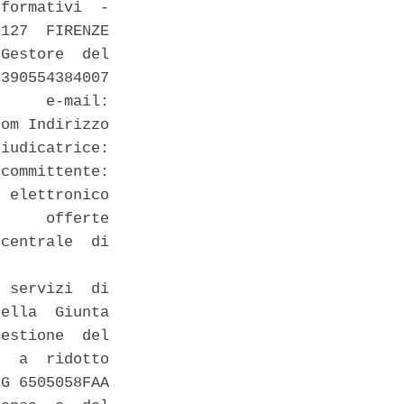
formativi  -

127  FIRENZE

Gestore  del

390554384007

     e-mail:

om Indirizzo

iudicatrice:

committente:

 elettronico

     offerte

centrale  di

 servizi  di

ella  Giunta

estione  del

  a  ridotto

G 6505058FAA
