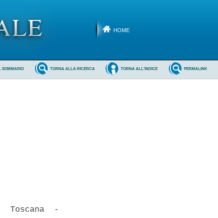
HOME
L SOMMARIO
TORNA ALLA RICERCA
TORNA ALL'INDICE
PERMALINK
  Toscana  -
