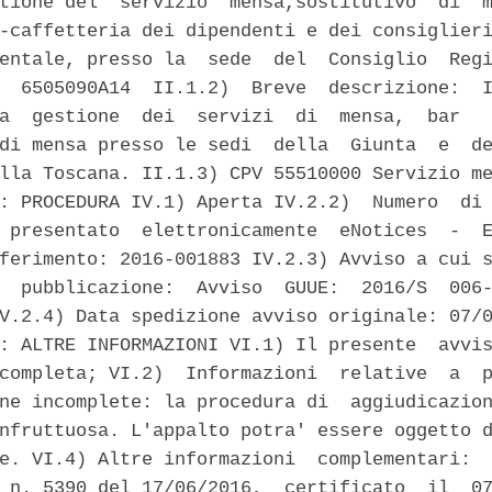
tione del  servizio  mensa,sostitutivo  di  m
-caffetteria dei dipendenti e dei consiglieri
entale, presso la  sede  del  Consiglio  Regi
  6505090A14  II.1.2)  Breve  descrizione:  I
a  gestione  dei  servizi  di  mensa,  bar   
di mensa presso le sedi  della  Giunta  e  de
lla Toscana. II.1.3) CPV 55510000 Servizio me
: PROCEDURA IV.1) Aperta IV.2.2)  Numero  di 
 presentato  elettronicamente  eNotices  -  E
ferimento: 2016-001883 IV.2.3) Avviso a cui s
  pubblicazione:  Avviso  GUUE:  2016/S  006-
V.2.4) Data spedizione avviso originale: 07/0
: ALTRE INFORMAZIONI VI.1) Il presente  avvis
completa; VI.2)  Informazioni  relative  a  p
ne incomplete: la procedura di  aggiudicazion
nfruttuosa. L'appalto potra' essere oggetto d
e. VI.4) Altre informazioni  complementari:  
 n. 5390 del 17/06/2016,  certificato  il  07