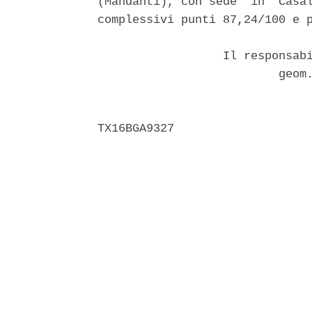
(Mandanti), con sede  in  Casal
complessivi punti 87,24/100 e p
                  Il responsabi
                          geom.