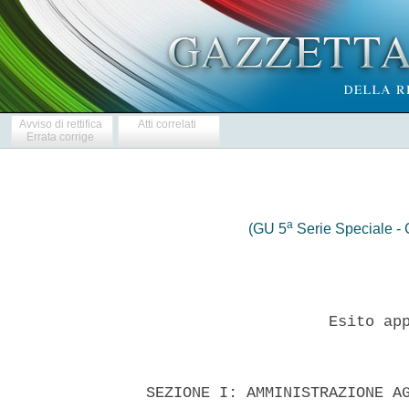
Avviso di rettifica
Atti correlati
Errata corrige
a
(GU 5
Serie Speciale - C
                      Esito app
  SEZIONE I: AMMINISTRAZIONE AG