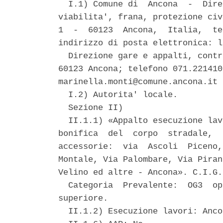
  I.1) Comune di  Ancona  -  Dire
viabilita', frana, protezione civ
1  -  60123  Ancona,  Italia,  te
indirizzo di posta elettronica: l
  Direzione gare e appalti, contr
60123 Ancona; telefono 071.221410
marinella.monti@comune.ancona.it 
  I.2) Autorita' locale. 

  Sezione II) 

  II.1.1) «Appalto esecuzione lav
bonifica  del  corpo  stradale,  
accessorie:  via  Ascoli  Piceno,
Montale, Via Palombare, Via Piran
Velino ed altre - Ancona». C.I.G.
  Categoria  Prevalente:  OG3  op
superiore. 

  II.1.2) Esecuzione lavori: Anco