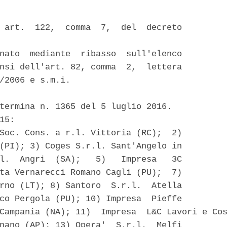
 art.  122,  comma  7,  del  decreto

nato  mediante  ribasso  sull'elenco

nsi dell'art. 82, comma  2,  lettera

/2006 e s.m.i. 

termina n. 1365 del 5 luglio 2016. 

15: 

Soc. Cons. a r.l. Vittoria (RC);  2)

(PI); 3) Coges S.r.l. Sant'Angelo in

l.  Angri  (SA);   5)   Impresa   3C

ta Vernarecci Romano Cagli (PU);  7)

rno (LT); 8) Santoro  S.r.l.  Atella

co Pergola (PU); 10) Impresa  Pieffe

Campania (NA); 11)  Impresa  L&C Lavori e Cos
nano (AP); 13) Opera'  S.r.l.  Melfi
