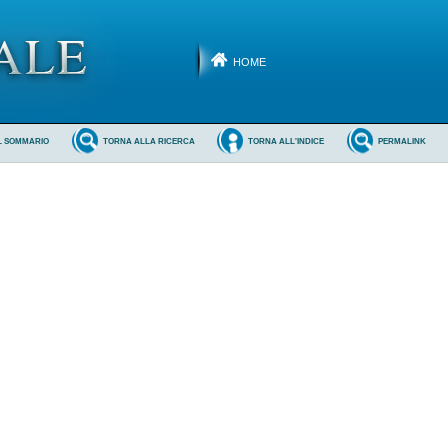
HOME
L SOMMARIO
TORNA ALLA RICERCA
TORNA ALL'INDICE
PERMALINK