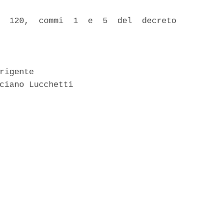
  120,  commi  1  e  5  del  decreto

rigente 

ciano Lucchetti 
