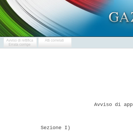
Avviso di rettifica
Atti correlati
Errata corrige
                    Avviso di app
  Sezione I) 
