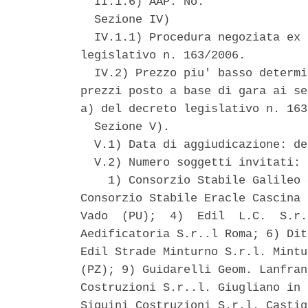
  II.1.6) AAP: No. 

  Sezione IV) 

  IV.1.1) Procedura negoziata ex 
legislativo n. 163/2006. 

  IV.2) Prezzo piu' basso determi
prezzi posto a base di gara ai se
a) del decreto legislativo n. 163
  Sezione V). 

  V.1) Data di aggiudicazione: de
  V.2) Numero soggetti invitati: 
    1) Consorzio Stabile Galileo 
Consorzio Stabile Eracle Cascina 
Vado  (PU);  4)  Edil  L.C.  S.r.
Aedificatoria S.r..l Roma; 6) Dit
Edil Strade Minturno S.r.l. Mintu
(PZ); 9) Guidarelli Geom. Lanfran
Costruzioni S.r..l. Giugliano in 
Siquini Costruzioni S.r.l. Castig