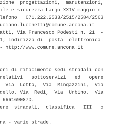
zione  progettazioni,  manutenzioni,

ile e sicurezza Largo XXIV maggio n.

lefono   071.222.2533/2515/2584/2563

uciano.lucchetti@comune.ancona.it 

atti, Via Francesco Podesti n. 21  -

1; indirizzo di  posta  elettronica:

- http://www.comune.ancona.it 

ori di rifacimento sedi stradali con

relativi   sottoservizi   ed   opere

  Via  Lotto,  Via  Mingazzini,  Via

dello, Via  Redi,  Via  Urbino,  Via

 666169087D. 

ere  stradali,  classifica   III   o

na - varie strade. 
