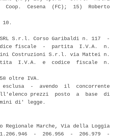
  Coop.  Cesena  (FC);  15)  Roberto

 10. 

SRL S.r.l. Corso Garibaldi n. 117  -

dice fiscale  -  partita  I.V.A.  n.

ini Costruzioni S.r.l. via Mattei n.

tita  I.V.A.  e  codice  fiscale  n.

58 oltre IVA. 

 esclusa  -  avendo  il  concorrente

ll'elenco prezzi  posto  a  base  di

mini di' legge. 

o Regionale Marche, Via della Loggia

1.206.946  -  206.956  -  206.979  -
