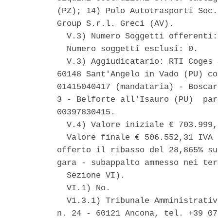
(PZ); 14) Polo Autotrasporti Soc.
Group S.r.l. Greci (AV). 

  V.3) Numero Soggetti offerenti:
  Numero soggetti esclusi: 0. 

  V.3) Aggiudicatario: RTI Coges 
60148 Sant'Angelo in Vado (PU) co
01415040417 (mandataria) - Boscar
3 - Belforte all'Isauro (PU)  par
00397830415. 

  V.4) Valore iniziale € 703.999,
  Valore finale € 506.552,31 IVA 
offerto il ribasso del 28,865% su
gara - subappalto ammesso nei ter
  Sezione VI). 

  VI.1) No. 

  V1.3.1) Tribunale Amministrativ
n. 24 - 60121 Ancona, tel. +39 07