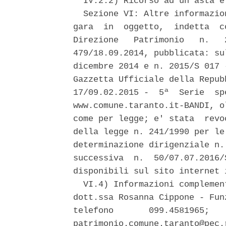
  IV.2.2) Ricorso ad un'asta e
  Sezione VI: Altre informazio
gara  in  oggetto,  indetta  c
Direzione   Patrimonio   n.   
479/18.09.2014, pubblicata: su
dicembre 2014 e n. 2015/S 017 
Gazzetta Ufficiale della Repub
17/09.02.2015 -  5ª  Serie  sp
www.comune.taranto.it-BANDI, o
come per legge; e' stata  revo
della legge n. 241/1990 per le
determinazione dirigenziale n.
successiva  n.  50/07.07.2016/
disponibili sul sito internet 
  VI.4) Informazioni complemen
dott.ssa Rosanna Cippone - Fun
telefono       099.4581965;   
patrimonio.comune.taranto@pec.