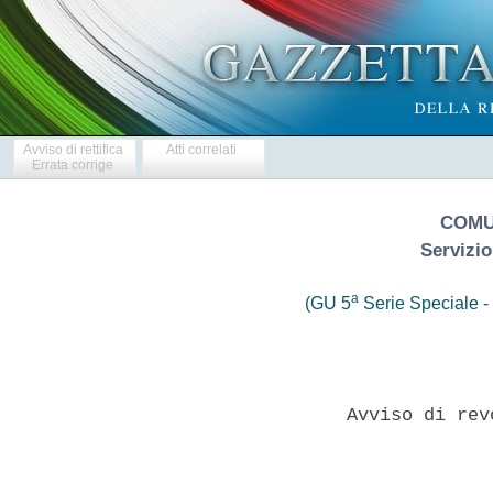
Avviso di rettifica
Atti correlati
Errata corrige
COMU
Servizio
a
(GU 5
Serie Speciale - 
                 Avviso di rev