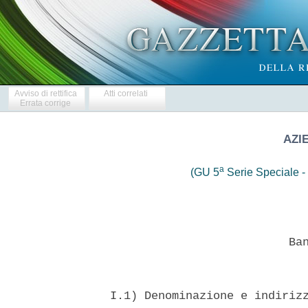
Avviso di rettifica
Atti correlati
Errata corrige
AZI
a
(GU 5
Serie Speciale - 
                            Ban
  I.1) Denominazione e indirizz