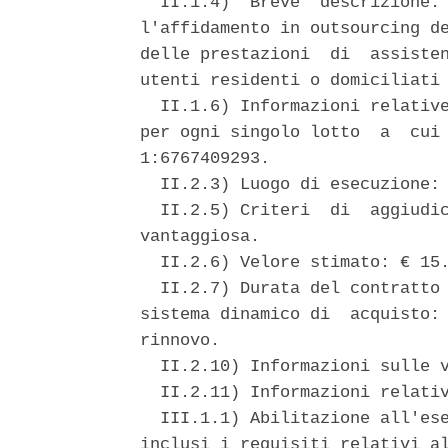
  II.1.4)  Breve  descrizione: 
l'affidamento in outsourcing de
delle prestazioni  di  assisten
utenti residenti o domiciliati 
  II.1.6) Informazioni relative
per ogni singolo lotto  a  cui 
1:6767409293. 

  II.2.3) Luogo di esecuzione: 
  II.2.5) Criteri  di  aggiudic
vantaggiosa. 

  II.2.6) Velore stimato: € 15.
  II.2.7) Durata del contratto 
sistema dinamico di  acquisto: 
rinnovo. 

  II.2.10) Informazioni sulle v
  II.2.11) Informazioni relativ
  III.1.1) Abilitazione all'ese
inclusi i requisiti relativi al