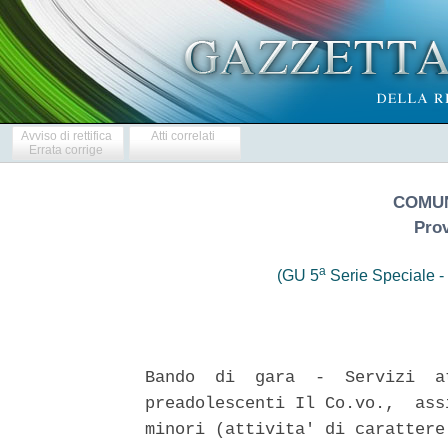
Avviso di rettifica
Atti correlati
Errata corrige
COMUN
Prov
a
(GU 5
Serie Speciale - 
Bando  di  gara  -  Servizi  a
preadolescenti Il Co.vo.,  ass
minori (attivita' di carattere