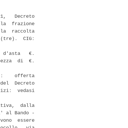
1,   Decreto

la  frazione

la  raccolta

(tre).  CIG:

 d'asta   €.

ezza  di  €.

:    offerta

del  Decreto

izi:  vedasi

tiva,  dalla

' al Bando -

vono  essere

ocollo,  via
