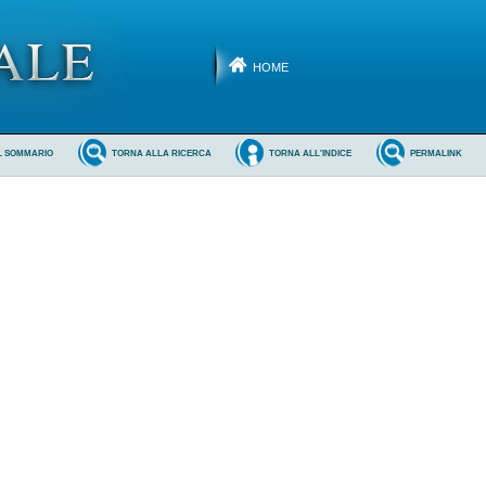
HOME
L SOMMARIO
TORNA ALLA RICERCA
TORNA ALL'INDICE
PERMALINK