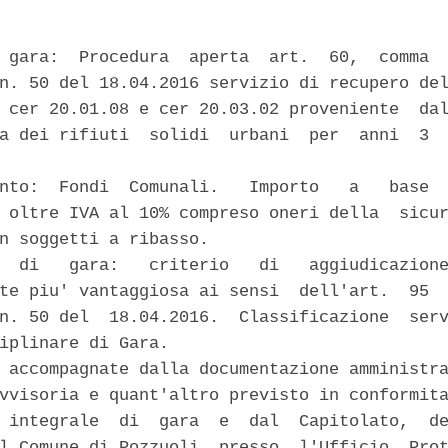
 gara:  Procedura  aperta  art.  60,  comma  
n. 50 del 18.04.2016 servizio di recupero del
 cer 20.01.08 e cer 20.03.02 proveniente  dal
a dei rifiuti  solidi  urbani  per  anni  3  
nto:  Fondi  Comunali.   Importo   a   base  
 oltre IVA al 10% compreso oneri della  sicur
n soggetti a ribasso. 

  di   gara:   criterio   di   aggiudicazione
te piu' vantaggiosa ai sensi  dell'art.  95  
n. 50 del  18.04.2016.  Classificazione  serv
iplinare di Gara. 

 accompagnate dalla documentazione amministra
vvisoria e quant'altro previsto in conformita
 integrale  di  gara  e  dal  Capitolato,  de
l Comune di Pozzuoli, presso  l'Ufficio  Prot