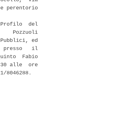
e perentorio

Profilo  del

    Pozzuoli

Pubblici, ed

 presso   il

uinto  Fabio

30 alle  ore

1/8046288. 
