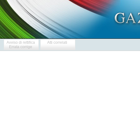
Avviso di rettifica
Atti correlati
Errata corrige
            