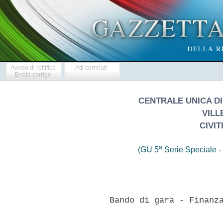
Avviso di rettifica
Atti correlati
Errata corrige
CENTRALE UNICA DI
VILL
CIVI
a
(GU 5
Serie Speciale - 
        Bando di gara - Finanza