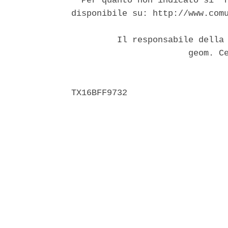
  Per quanto non indicato si  r
disponibile su: http://www.comu
         Il responsabile della 
                       geom. Ce