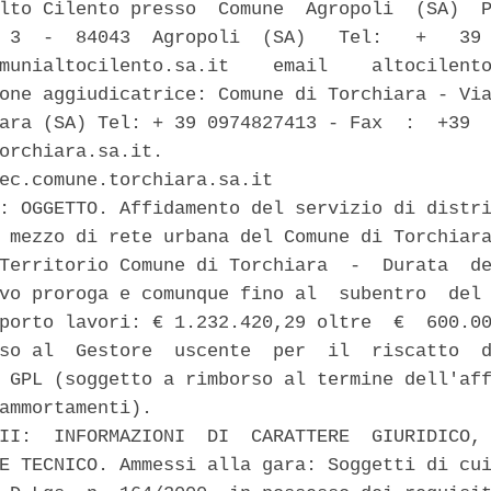
lto Cilento presso  Comune  Agropoli  (SA)  P
 3  -  84043  Agropoli  (SA)   Tel:   +   39 
munialtocilento.sa.it    email    altocilento
one aggiudicatrice: Comune di Torchiara - Via
ara (SA) Tel: + 39 0974827413 - Fax  :  +39  
orchiara.sa.it.                              
ec.comune.torchiara.sa.it 

: OGGETTO. Affidamento del servizio di distri
 mezzo di rete urbana del Comune di Torchiara
Territorio Comune di Torchiara  -  Durata  de
vo proroga e comunque fino al  subentro  del 
porto lavori: € 1.232.420,29 oltre  €  600.00
so al  Gestore  uscente  per  il  riscatto  d
 GPL (soggetto a rimborso al termine dell'aff
ammortamenti). 

II:  INFORMAZIONI  DI  CARATTERE  GIURIDICO, 
E TECNICO. Ammessi alla gara: Soggetti di cui