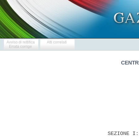
Avviso di rettifica
Atti correlati
Errata corrige
CENTR
            
  SEZIONE I: