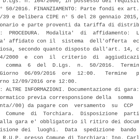
 D.Lgs. n. 164/2000, in possesso dei requisit
° 50/2016. FINANZIAMENTO: Parte fondi ex art.
/39 e Delibera CIPE n° 5 del 28 gennaio 2015,
onario e parte proventi da tariffa di distrib
:  PROCEDURA.  Modalita'  di  affidamento:  L
a' affidato con il  sistema  dell'offerta  ec
iosa, secondo quanto disposto dall'art. 14, c
4/2000  e  con  il  criterio  di  aggiudicazi
  comma  6  del  D.Lgs.  n.  50/2016.  Termin
Giorno  06/09/2016  ore  12:00.   Termine   p
rno 12/09/2016 ore 12:00. 

: ALTRE INFORMAZIONI. Documentazione di gara:
ormatico previa corresponsione della  somma  
nta//00) da pagare con  versamento  su  CCP  
  Comune  di  Torchiara.  Disposizione  parti
alla gara e' obbligatorio il ritiro dei docum
isione dei  luoghi.  Data  spedizione  bando 
 R.U.P. presso Comune di Torchiara: Ing. Carl