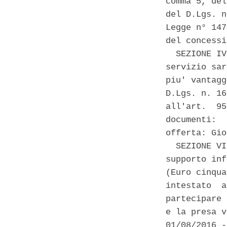
comma 5, del
del D.Lgs. n
Legge n° 147
del concessi
  SEZIONE IV
servizio sar
piu' vantagg
D.Lgs. n. 16
all'art.  95
documenti:  
offerta: Gio
  SEZIONE VI
supporto inf
(Euro cinqua
intestato  a
partecipare 
e la presa v
01/08/2016 -