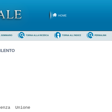
HOME
L SOMMARIO
TORNA ALLA RICERCA
TORNA ALL'INDICE
PERMALINK
ILENTO
enza  Unione
