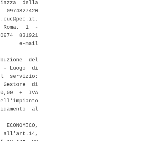
iazza  della

  0974827420

.cuc@pec.it.

 Roma,  1  -

0974  831921

      e-mail

buzione  del

 - Luogo  di

l  servizio:

 Gestore  di

0,00  +  IVA

ell'impianto

idamento  al

  ECONOMICO,

 all'art.14,
