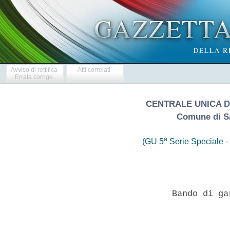
Avviso di rettifica
Atti correlati
Errata corrige
CENTRALE UNICA D
Comune di Sa
a
(GU 5
Serie Speciale - 
                   Bando di ga