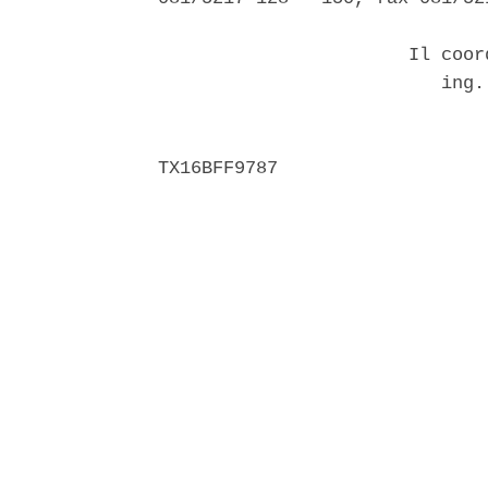
                       Il coor
                          ing. 