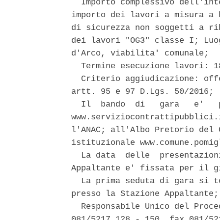
  Importo complessivo dell'int
importo dei lavori a misura a 
di sicurezza non soggetti a ri
dei lavori "OG3" classe I; Luo
d'Arco, viabilita' comunale; 

  Termine esecuzione lavori: 18
  Criterio aggiudicazione: off
artt. 95 e 97 D.Lgs. 50/2016; 

  Il  bando  di   gara   e'   
www.serviziocontrattipubblici.
l'ANAC; all'Albo Pretorio del 
istituzionale www.comune.pomig
  La data  delle  presentazion
Appaltante e' fissata per il g
  La prima seduta di gara si t
presso la Stazione Appaltante; 
  Responsabile Unico del Proce
081/5217 128 - 150, fax 081/521