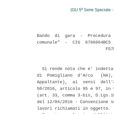
a
(GU 5
Serie Speciale - 
Bando  di  gara  -  Procedura 
comunale"  -  CIG  6766664BC5 
                           F57H
  Si rende noto che e' indetta
di  Pomigliano  d'Arco   (NA),
Appaltante),  ai  sensi  dell'
50/2016, articolo 95 e 97, in 
(art. 33, comma 3-bis, D.Lgs.1
del 12/04/2016 - Convenzione s
lavori richiamati in oggetto. 
