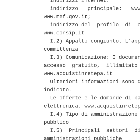
  Indirizzi internet: 

  indirizzo   principale:   www
www.mef.gov.it; 

  indirizzo del  profilo  di  c
www.consip.it 

  I.2) Appalto congiunto: L'app
committenza 

  I.3) Comunicazione: I documen
accesso  gratuito,  illimitato 
www.acquistinretepa.it 

  Ulteriori informazioni sono d
indicato. 

  Le offerte e le domande di pa
elettronica: www.acquistinretep
  I.4) Tipo di amministrazione 
pubblico 

  I.5)  Principali  settori  di
amministrazioni pubbliche 
