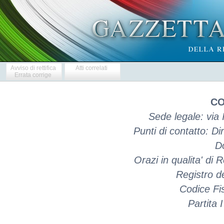
Avviso di rettifica
Atti correlati
Errata corrige
CO
Sede legale: via
Punti di contatto: D
D
Orazi in qualita' di
Registro d
Codice Fi
Partita