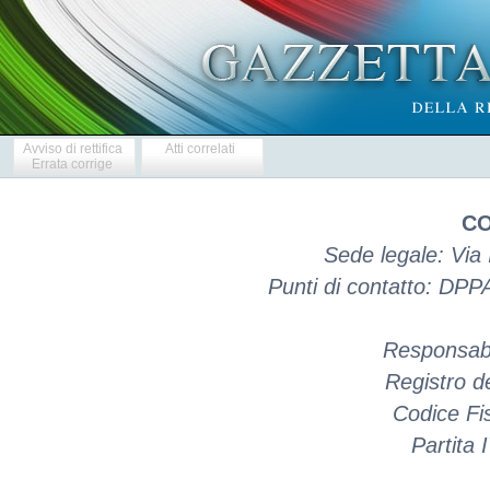
Avviso di rettifica
Atti correlati
Errata corrige
CO
Sede legale: Via
Punti di contatto: DPPA 
Responsabi
Registro d
Codice Fi
Partita