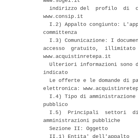
www.sogei.it 

  indirizzo del  profilo  di  c
www.consip.it 

  I.2) Appalto congiunto: L'app
committenza 

  I.3) Comunicazione: I documen
accesso  gratuito,  illimitato 
www.acquistinretepa.it 

  Ulteriori informazioni sono d
indicato 

  Le offerte e le domande di pa
elettronica: www.acquistinretep
  I.4) Tipo di amministrazione 
pubblico 

  I.5)  Principali  settori  di
amministrazioni pubbliche 

  Sezione II: Oggetto 

  II.1) Entita' dell'appalto 
