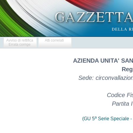
Avviso di rettifica
Atti correlati
Errata corrige
AZIENDA UNITA' SA
Reg
Sede: circonvallazi
Codice Fi
Partita
a
(GU 5
Serie Speciale - 