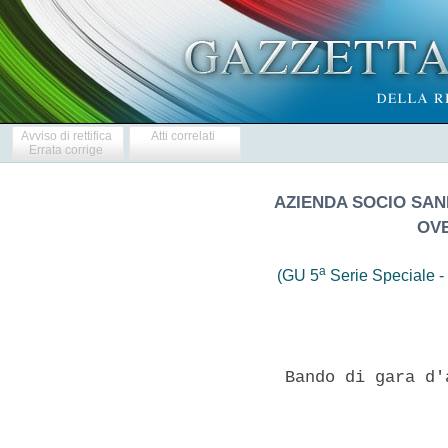
Avviso di rettifica
Atti correlati
Errata corrige
AZIENDA SOCIO SANI
OVE
a
(GU 5
Serie Speciale - 
              Bando di gara d'