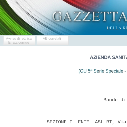
Avviso di rettifica
Atti correlati
Errata corrige
AZIENDA SANIT
a
(GU 5
Serie Speciale - 
                      Bando di
  SEZIONE I. ENTE: ASL BT, Via