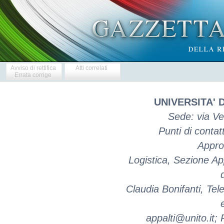
Avviso di rettifica
Atti correlati
Errata corrige
UNIVERSITA' 
Sede: via Ve
Punti di contat
Appro
Logistica, Sezione Ap
Claudia Bonifanti, Te
appalti@unito.it; 