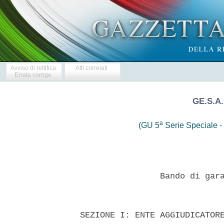
Avviso di rettifica
Atti correlati
Errata corrige
GE.S.A.
a
(GU 5
Serie Speciale - 
 
                  Bando di gara - Settori speciali 
 

  SEZIONE I: ENTE AGGIUDICATORE 
  I.1) DENOMINAZIONE, INDIRIZZI E PUNTI DI CONTATTO 
  Denominazione  ufficiale:  GE.S.A.C.  S.p.A.  -  Societa'  Gestione
Servizi Aeroporti Campani - Aeroporto  Civile  Napoli  -  Capodichino
Indirizzo  postale:  Uffici   Direzionali   GE.S.A.C.   -   Aeroporto
Capodichino Citta': Napoli Codice  postale:  80144  Paese:  Italia  -
Punti  di  contatto:  GE.S.A.C.  s.p.a.  Ufficio  Legale  -  Telefono
+390817896111   -   Fax    +390817896522    -    Posta    elettronica
ufficio_gare@gesac.it 
  Ulteriori informazioni sono disponibili presso: I punti di contatto
sopra  indicati  -  Il  capitolato  speciale  e   la   documentazione
complementare sono disponibili presso:  I  punti  di  contatto  sopra
indicati 
  Le offerte o le domande di partecipazione vanno inviate a: I  punti
di contatto sopra indicati 
  I.2) PRINCIPALI SETTORI DI ATTIVITA' 
  Attivita' connesse agli aeroporti 
  SEZIONE II: OGGETTO DELL'APPALTO 
  II.1) DESCRIZIONE 
  II.1.1) Denominazione conferita all'appalto dall'ente aggiudicatore 
  Servizio di vigilanza presso l'Aeroporto di Napoli CIG 6757459F8F 
  II.1.2) Tipo di appalto e luogo di consegna o di esecuzione Servizi
Categoria 23 
  Luogo principale  di  esecuzione  dei  lavori,  di  consegna  delle
forniture o  di  prestazione  dei  servizi:  Napoli  -  Aeroporto  di
Capodichino 
  II.1.5)  Breve  descrizione  dell'appalto:  servizio  di  vigilanza
nell'ambito dell'Aeroporto Internazionale di Napoli Capodichino delle
aree e degli immobili destinati a parcheggio e sosta di  autoveicoli;
delle aree  destinate  allo  svolgimento  del  servizio  Taxi,  degli
immobili destinati ad uffici  GE.S.A.C.,  ed  ulteriori  prestazioni,
quali piantonamento e scorta valori, prelievo, trasporto,  contazione
ed accredito valori; gestione delle  sale  utilizzate  per  eventuali
emergenze aeroportuali. Le  caratteristiche  delle  prestazioni  sono
descritte nel capitolato e negli altri elaborati di progetto 
  II.1.6) Vocabolario comune per gli appalti (CPV) Oggetto principale
79710000 
  II.2) QUANTITATIVO O ENTITA' DELL'APPALTO 
  II.2.1) Quantitativo o entita' totale (compresi tutti gli eventuali
lotti e opzioni) 
  € 2.123.288,79 IVA esclusa, oltre € 200,00 per oneri  di  sicurezza
per rischi interferenti, non  soggetti  a  ribasso.  E'  prevista  la
possibilita' di proroga come da art. 13 del  capitolato  speciale  di
appalto. 
  II.2.2) Opzioni E' prevista la possibilita' di proroga come da art.
13 del capitolato speciale di appalto. 
  II.3) DURATA DELL'APPALTO O TERMINE DI ESECUZIONE Durata  in  mesi:
36 
  SEZIONE  III:  INFORMAZIONI  DI  CARATTERE  GIURIDICO,   ECONOMICO,
FINANZIARIO E TECNICO 
  III.1.3) Forma giuridica che dovra' assumere il  raggruppamento  di
operatori economici aggiudicatario dell'appalto  Possono  partecipare
tutti i soggetti di cui all'art. 45  del  D.Lgs.  n.  50/2016,  nelle
forme e secondo quanto stabilito dagli artt. 47  e  48  del  suddetto
D.Lgs. n. 50/2016. 
  La partecipazione di imprese aventi sede in uno stato aderente alla
UE e' ammessa alle condizioni previste dall'art. 45 e 49  del  D.Lgs.
n. 50/2016 
  III.2) Condizioni di partecipazione 
  III.2.1) Situazione personale degli operatori economici, inclusi  i
requisiti  relativi  all'iscrizione  nell'albo  professionale  o  nel
registro commerciale 
  a) possesso dei  requisiti  generali  ed  assenza  delle  cause  di
esclusione di cui all'art.80 del D.lgs.50/2016; 
  b)  assenza  di  condanne  penali  o  amministrative  per  illeciti
ambientali. 
  c) Iscrizione nel registro della Camera  di  Commercio,  Industria,
Artigianato ed Agricoltura per lo svolgimento dell'attivita'  oggetto
dell'appalto. 
  d) licenza Prefettizia di cui all'articolo 134 del T.U.L.P.S. 
  e)  certificazione  di  qualita'  relativa  all'attivita'   oggetto
dell'appalto conforme alla norma  europee  della  serie  UNI  EN  ISO
9001:2008 
  f) idoneita' tecnico-professionale, ai sensi del D.Lgs.  09/04/2008
n. 81, in relazione al servizio oggetto  del  presente  disciplinare,
che assicurano il possesso di capacita' organizzative, disponibilita'
e gestione di forza lavoro, macchine ed attrezzature  in  conformita'
al predetto D.lgs.  n.  81/2008,  con  particolare  riferimento  allo
svolgimento di adeguata informazione e formazione dei  lavoratori  in
materia di salute e sicurezza relativamente alle prestazioni  oggetto
dell'appalto; 
  III.2.2.) Capacita' economica e finanziaria 
  1) fatturato  globale  negli  ultimi  tre  esercizi  2013/2014/2015
complessivamente non inferiore ad € 4.000.000,00 
  2) almeno due referenze bancarie da cui risulti che il  concorrente
ha  fatto  sempre  fronte  ai  propri  impegni  con   regolarita'   e
puntualita'. 
  3) possesso, al 31.12.2015, di un patrimonio netto positivo 
  4) margine di contribuzione relativo agli  esercizi  2013,  2014  e
2015 (margine operativo lordo diviso il totale dei ricavi) di  valore
percentuale non inferiore allo 0%; 
  5) indice di indebitamento relativo agli esercizi 2013, 2014 e 2015
«posizione finanziaria netta (debiti verso  banche,  al  netto  delle
disponibilita' liquide) diviso il patrimonio  netto,  piu'  posizione
finanziaria netta» di valore percentuale non superiore al 50% 
  6) indice di liquidita' relativo agli esercizi 2013,  2014  e  2015
(attivita' correnti diviso passivita' correnti) di valore maggiore di
1 (uno) 
  III.2.3) Capacita' tecnica 
  1)  regolare  esecuzione  nell'ultimo  quinquennio  di  servizi  di
vigilanza svolti in  ambito  aeroportuale  che  abbiano  prodotto  un
fatturato complessivamente non inferiore ad € 1.000.000,00 
  SEZIONE IV: PROCEDURA 
  IV.1) Tipo di procedura Procedura negoziata 
  IV.2.1)  Criteri  di  aggiudicazione  offerta  economicamente  piu'
vantaggiosa - criteri indicati nel capitolato d'oneri, nell'invito  a
presentare offerta o a negoziazione 
  IV.3) Informazioni di carattere amministrativo 
  IV.3.3)  Condizioni  per  ottenere  il  capitolato  speciale  e  la
documentazione complementare 
  Documenti a pagamento: no 
  IV.3.4) Termine per il ricevimento delle offerte o delle domande di
partecipazione 
  Data: 13/9/2016 Ore: 10:00 
  IV.3.5)   Lingue   utilizzabili   per   la   presentazione    delle
offerte/domande di ammissione Italiana 
  SEZIONE VI: ALTRE INFORMAZIONI 
  VI.3) Informazioni complementari 
  A)  La  presente  procedura  viene  gestita  interamente  per   via
telematica ex art. 58 d.lgs. 50/2016 attraverso il  Portale  Acquisti
di  GE.S.A.C.,  www.gesac-procurement.bravosolution.com,  accessibile
anche               dal               sito               www.gesac.it
[http://www.aeroportodinapoli.it/gesac/bandi-comunitari]     conforme
all'art. 52 D.Lgs. 50/2016. 
  La documentazione ufficiale di gara e'  integralmente  disponibile,
per via elettronica, a decorrere  dalla  pubblicazione  del  presente
bando sulla G.U.U.E., con accesso libero,  diretto  e  completo,  sul
suddetto portale acquisti, nonche'  sul  profilo  della  Committente.
Trattandosi di procedura negoziata,  la  suddetta  documentazione  di
gara consiste, in questa fase, nel presente Avviso, nel  Disciplinare
che e' parte integrante dell'Avviso e negli Elaborati Progettuali [1)
relazione  tecnico   illustrativa;   2)   elaborato   contenente   le
indicazioni e le disposizioni per la stesura dei  documenti  inerenti
alla sicurezza di cui all'art. 26 comma 3 del D.lgs. n.  81/2008;  3)
"Calcolo degli importi per l'acquisizione dei  servizi  ed  oneri  di
sicurezza non soggetti a ribasso"; 4) Un  prospetto  economico  degli
oneri complessivi necessari per l'acquisizione del  servizio;  5)  Il
capitolato speciale descrittivo e prestazionale ed annessi allegati] 
  Lo Schema di Contratto verra' reso disponibile  solo  ai  candidati
che  abbiano  superato   la   fase   di   qualifica   e   ai   quali,
conseguentemente, verra' inoltrato invito a presentare offerta. 
  Per  le  modalita'  di  partecipazione  alla   presente   procedura
telematica si rinvia al Disciplinare pubblicato sul sito www.gesac.it 
  B) e' prevista  la  clausola  sociale  all'art.  4  del  capitolato
speciale di appalto. 
  C) Il RUP designato dalla societa' procedera', in seduta  pubblica,
all'apertura delle buste digitali di ciascun  concorrente  contenenti
la documentazione preliminare richiesta ed alla inventariazione della
documentazione stessa, svolgendo la verifica della conformita'  della
firma digitale e del contenuto della documentazione alle prescrizioni
del presente Avviso,  assumendo  ogni  conseguente  determinazione  e
redigendo verbale delle operazioni di verifica condotte. E'  facolta'
del  RUP  invitare  i  concorrenti  a  completare  la  documentazione
prodotta  e/o  fornire  chiarimenti  in  ordine   al   contenuto   di
dichiarazioni/documenti/certificati presentati. 
  D) Soccorso istruttorio: ai  sensi  dell'art.  83  comma  9  d.lgs.
50/2016 le  carenze  di  qualsiasi  elemento  formale  della  domanda
possono  essere  sanate   attraverso   la   procedura   di   soccorso
istruttorio, come da Disciplinare. 
  E) All'esito dell'esame della documentazione amministrativa saranno
invitati a presentare offerta i partecipanti ammessi in possesso  dei
requisiti di cui al presente bando.  Le  modalita'  di  presentazione
dell'offerta  tecnico-economica   saranno   quelle   indicate   nella
successiva lettera di invito.  Le  operazioni  di  valutazione  delle
offerte tecniche e  di  apertura  delle  offerte  economiche  saranno
affidate ad una commissione nominata dalla  GESAC.  La  GE.S.A.C.  si
riserva di avviare una trattativa con il concorrente  collocatosi  al
primo posto nella graduatoria al fine di conseguire miglioramenti. 
  F)  La  GESAC   si   riserva   la   facolta'   di   non   procedere
all'aggiudicazione della gara se nessuna offerta risulti  conveniente
o idonea in relazione all'oggetto del contratto  (art.  95  comma  12
D.Lgs. 50/2016) ovvero di 