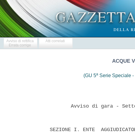
Avviso di rettifica
Atti correlati
Errata corrige
ACQUE VE
a
(GU 5
Serie Speciale - 
         Avviso di gara - Sett
  SEZIONE I. ENTE  AGGIUDICATO