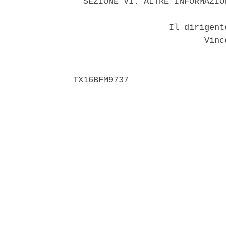
  SEZIONE VI. ALTRE INFORMAZIO
                   Il dirigent
                          Vinc