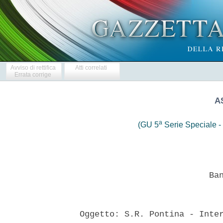
Avviso di rettifica
Atti correlati
Errata corrige
A
a
(GU 5
Serie Speciale - 
 
                            Bando di gara 
 

  Oggetto: S.R. Pontina - Interventi di manutenzione straordinaria di
rifacimento della pavimentazione stradale. Varie tratte. Indizione di
unica gara articolata in n. 4 lotti. 
  Lotto  A  -  S.R.  Pontina  -  Interventi  di   rifacimento   della
pavimentazione stradale in tratti saltuari tra il  km  10+560  al  km
17+000 in  direzione  Latina,  nel  Comune  di  Roma  -  Codice  CUP:
C87H16000640002 - Codice Commessa: A-018-G50081-SR148-A2016-A -  Cig:
6763589236 - Lotto B - S.R. Pontina - Interventi di rifacimento della
pavimentazione stradale in tratti saltuari tra il km 17+000 e  il  km
35+500 direzione Latina, nei Comuni  di  Roma,  Pomezia  ed  Ardea  -
Codice       CUP:C27H16001260002       -       Codice       Commessa:
A-018-G50081-SR148-A2016-B - Cig:6763612530 - Lotto C - S.R.  Pontina
- Interventi di rifacimento della pavimentazione stradale  in  tratti
saltuari tra il km 37+500 e il km 18+000 direzione Roma,  nei  Comuni
di Ardea, Pomezia e Roma  -  Codice  CUP:  C27H16001250002  -  Codice
Commessa: A-018-G50081-SR148-A2016-C - Cig: 6763702F72 -  Lotto  D  -
S.R.  Pontina  -  Interventi  di  rifacimento  della   pavimentazione
stradale in tratti  saltuari  tra  il  km  18+000  e  il  km  11+000,
direzione Roma, nel Comune di Roma - Codice  CUP:  C87H16000630002  -
Codice Commessa: A-018-G50081-SR148-A2016-D - Cig: 6763737C55 
  SEZIONE I - Amministrazione aggiudicatrice: AZIENDA  STRADE  LAZIO-
ASTRAL  S.P.A.-  Via  del  Pescaccio,   96/98-   00166   Roma-   tel.
06/5168.7516-7517                 -                 www.astralspa.it;
protocolloastral@pec.astralspa.it Punto di contatto: Ufficio  Gare  e
Contratti, avv. Maria Lavinia Giovinazzo, Responsabile  dell'Ufficio,
Arch.    Ermanno    Afilani,    Responsabile     del     Procedimento
tel.06/5168.7588, indirizzo mail:  ermanno.afilani@astralspa.it.  Gli
atti di gara, tra i quali il bando, il  disciplinare  di  gara  e  la
domanda di partecipazione, gli elaborati grafici e  progettuali  sono
scaricabili    dal    sito    web    della    stazione     appaltante
(www.astralspa.it). Le offerte vanno inviate ad Astral SpA-  via  del
Pescaccio 96/98- 00166 Roma- Ufficio Gare e Contratti - I.2) Tipo  di
amministrazione aggiudicatrice: Organismo di diritto pubblico che  ha
in concessione la rete viaria regionale  del  Lazio,  su  cui  svolge
attivita' di progettazione, manutenzione e gestione 
  SEZIONE II: OGGETTO DELL'APPALTO  -  II.1)  Descrizione  -  II.1.1)
Denominazione     conferita     all'appalto      dall'amministrazione
aggiudicatrice: Procedura aperta - II.1.2) Tipo di  appalto  e  luogo
consegna  o  esecuzione:  lavori  di  manutenzione  straordinaria  di
rifacimento  della  pavimentazione  stradale.  Varie  tratte.   Luogo
principale di esecuzione: SR Pontina  dal  km  10+560  al  km  35+500
direzione Latina e dal km 37+500 al km 11+00 direzione Roma - II.1.3)
Informazioni sugli appalti pubblici, l'accordo quadro  o  il  sistema
dinamico di acquisizione: l'avviso riguarda  un  appalto  pubblico  -
II.1.4) Breve descrizione dell'appalto:  Lavori  stradali  -  II.1.5)
Vocabolario  comune  per  gli  appalti  (CPV):  oggetto   principale:
45233141-9 - II.1.6) Codice NUTS: IT144 uguale per tutti  i  lotti  -
II.2) Quantitativo o entita' dell'appalto -  II.2.1)  Quantitativo  o
entita' totale: l'intervento in oggetto e' articolato in n.  4  lotti
funzionali e precisamente: - lotto  A:  €  806.597,48  per  i  lavori
(comprensivi di € 15.677,72 per gli oneri della sicurezza) - lotto B:
€ 771.212,33 per i lavori (comprensivi di € 15.677,72 per  gli  oneri
della sicurezza) - lotto C: € 895.134,51 per i lavori (comprensivi di
€ 15.677,72 per gli oneri della sicurezza) - lotto  D:  €  566.419,78
per  i  lavori  (comprensivi  di  €15.677,72  per  gli  oneri   della
sicurezza) L'ammontare complessivo dei lavori dei 4 lotti ammonta  ad
€ 3.039.364,10 per i lavori, comprensivi di € 62.710,88 per gli oneri
della sicurezza. Contratto a misura. Categoria prevalente di  ciascun
lotto: Lotto A- OG 3- classifica III Lotto  B-  OG3-  classifica  III
Lotto C- OG3- classifica III Lotto D- OG3-  classifica  II  Ulteriore
categoria:  nessuna  -  II.3)  Durata  dell'appalto  o   termine   di
esecuzione: 60 giorni naturali e consecutivi  decorrenti  dal  giorno
della consegna dei lavori  di  ogni  lotto  risultante  dal  relativo
verbale - II.4) Ammissione o divieto di varianti:  Non  sono  ammesse
varianti 
  SEZIONE  III.  INFORMAZIONI  DI  CARATTERE  GIURIDICO,   ECONOMICO,
FINANZIARIO E  TECNICO:  III.1)  condizioni  relative  all'appalto  -
III.1.1)  cauzioni  e  garanzie  richieste:  L'offerta  deve   essere
corredata da garanzia provvisoria ai sensi dell'art.  93  del  D.Lgs.
50/2016 (Codice), sotto forma di cauzione o di fideiussione, pari  al
2% (duepercento) dell'importo dei lavori  da  appaltare  per  ciascun
lotto,    quindi    pari    a:     Lotto     A     Euro     16.131,94
(sedicimilacentotrentuno/94)     Lotto     B      Euro      15.424,24
(quindicimilaquattrocentoventiquattro/24)  Lotto  C  Euro   17.902,69
(diciassettemilanovecentodue/69)    Lotto    D     Euro     11.328,39
(undicimilatrecentoventotto/39)  da   prestare   al   momento   della
partecipazione alla gara. La cauzione provvisoria  e'  svincolata  al
momento  della  sottoscrizione   del   contratto   di   appalto   per
l'aggiudicatario, mentre per i  non  aggiudicatari  entro  30  giorni
dall'aggiudicazione definitiva. Al fine della stipula del  contratto,
l'aggiudicatario deve presentare, ai sensi dell'art. 103 del  Codice,
a titolo di cauzione definitiva, una garanzia  fidejussoria  pari  al
10% (diecipercento) dell'importo contrattuale. La cauzione definitiva
sara'  progressivamente  svincolata  secondo  le  modalita'  di   cui
all'art. 103, comma  5,  del  Codice.  La  garanzia  fidejussoria  e'
tempestivamente reintegrata qualora,  in  corso  d'opera,  sia  stata
incamerata, parzialmente o totalmente, dalla Stazione appaltante.  Al
fine della stipula del contratto,  l'aggiudicatario  deve  presentare
una Polizza assicurativa di cui all'art. 103 del Codice,  secondo  le
modalita' indicate nel Capitolato speciale di appalto: I)  per  danni
subiti dalla stazione appaltante a causa del danneggiamento  o  della
distruzione,  totale  o  parziale  di  impianti   ed   opere,   anche
preesistenti, verificatisi nel luogo di esecuzione  dei  lavori,  per
una somma pari  all'ammontare  dell'importo  del  contratto;  II)  di
responsabilita' civile  per  danni  causati  a  terzi  nel  corso  di
esecuzione delle opere, per un  massimale  pari  ad  Euro  500.000,00
(cinquecentomila) - III.1.2) Principali modalita' di finanziamento  e
di  pagamento:  L'intervento  in  oggetto   trova   copertura   nella
Determinazione  dirigenziale  n.  G05081  del  12/5/2016  -  III.1.3)
Soggetti ammessi a partecipare alla gara: Sono ammessi a  partecipare
alle procedure di affidamento, ai sensi dell'art. 45 del Codice,  gli
operatori economici di cui all'articolo 3, comma 1,  lettera  p)  del
Codice, nonche' gli operatori  economici  stabiliti  in  altri  Stati
membri,  costituiti  conformemente  alla  legislazione  vigente   nei
rispettivi Paesi - III.2) Condizioni  di  partecipazione  -  III.2.1)
Situazione personale degli operatori economici, inclusi  i  requisiti
relativi  all'iscrizione  nell'albo  professionale  e  nel   registro
commerciale.  Non  e'  ammessa  la  partecipazione   alla   gara   di
concorrenti per i quali sussistano le  cause  di  esclusione  di  cui
all'art.  80  del  Codice.  Gli  operatori  economici  aventi   sede,
residenza o domicilio nei Paesi inseriti nelle c.d. "black list",  di
cui al decreto del Ministro delle finanze del  4  maggio  1999  e  al
decreto del Ministro dell'economia e delle finanze  del  21  novembre
2001 devono essere in  possesso,  dell'autorizzazione  rilasciata  ai
sensi del D.M. 14 dicembre 2010 del Ministero dell'economia  e  delle
finanze (art. 37 del d.l. 31 maggio  2010,  n.  78).  Agli  operatori
economici concorrenti, ai sensi dell'art. 48, comma 7, primo periodo,
del  Codice,  e'  vietato  partecipare  alla  gara  in  piu'  di   un
raggruppamento  temporaneo  o  consorzio  ordinario  di  concorrenti,
ovvero partecipare alla gara anche in forma individuale, qualora  gli
stessi abbiano partecipato alla gara  medesima  in  raggruppamento  o
consorzio ordinario di concorrenti o aggregazione di imprese aderenti
al contratto di rete  (nel  prosieguo,  aggregazione  di  imprese  di
rete). Ai consorziati indicati per l'esecuzione da  un  consorzio  di
cui all'art. 45, comma 1, lett. b) (consorzi tra societa' cooperative
e consorzi tra imprese artigiane), ai sensi dell'art.  48,  comma  7,
secondo periodo, del Codice e' vietato partecipare in qualsiasi altra
forma alla medesima gara; il medesimo divieto, ai sensi dell'art. 48,
comma 7, del Codice, vige per i consorziati indicati per l'esecuzione
da un consorzio di cui all'art. 45, comma 2,  lettera  c),  (consorzi
stabili).  La  verifica  del  possesso  dei  requisiti  di  carattere
generale, tecnico-organizzativo ed economico-finanziario avverra', ai
sensi  degli  artt.  81  e  216,  comma  13  del  Codice,  attraverso
l'utilizzo del sistema AVCpass, reso  disponibile  dall'AVCP  con  la
delibera attuativa n. 111 del 20 dicembre 2012 e ss.mm.ii. - III.2.2)
Capacita' economico/finanziaria e tecnica. Si  richiede  attestazione
di qualificazione, in corso  di  validita',  rilasciata  da  una  SOA
appositamente autorizzata. 
  SEZIONE IV: PROCEDURA: IV.1) Tipo di  procedura.  Aperta  ai  sensi
dell'art. 60, comma 3 del Codice, come stabilito nella Determinazione
dell'Amministratore Unico n. 112 del 21 luglio 2016 - IV.2)  Criterio
di aggiudicazione. Criterio del prezzo piu' basso ex art. 95, comma 4
del  Codice,  prevedendo  l'esclusione   automatica   delle   offerte
anormalmente basse ai sensi dell'art. 97,  comma  8,  del  Codice.  A
riguardo si precisa quanto seg