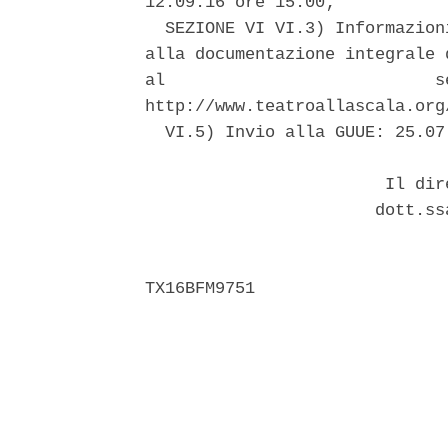
12.09.16 ore 15.00; 

  SEZIONE VI VI.3) Informazion
alla documentazione integrale 
al                           s
http://www.teatroallascala.org
  VI.5) Invio alla GUUE: 25.07.
                        Il dir
                       dott.ss