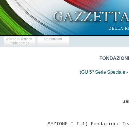
Avviso di rettifica
Atti correlati
Errata corrige
FONDAZION
a
(GU 5
Serie Speciale - 
                            Ban
  SEZIONE I I.1) Fondazione Te