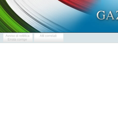
Avviso di rettifica
Atti correlati
Errata corrige