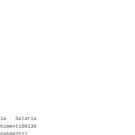
ia   Salaria

himenti00138

685082517 
