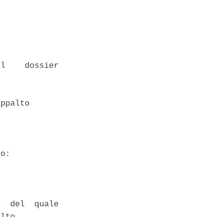
l    dossier

ppalto 



o: 

  del  quale

lto 
