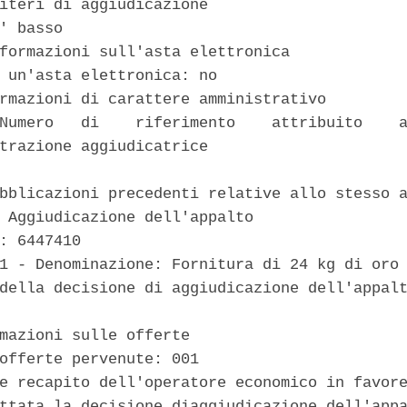
iteri di aggiudicazione 

' basso 

formazioni sull'asta elettronica 

 un'asta elettronica: no 

rmazioni di carattere amministrativo 

Numero   di    riferimento    attribuito    a
trazione aggiudicatrice 

bblicazioni precedenti relative allo stesso a
 Aggiudicazione dell'appalto 

: 6447410 

1 - Denominazione: Fornitura di 24 kg di oro 
della decisione di aggiudicazione dell'appalt
mazioni sulle offerte 

offerte pervenute: 001 

e recapito dell'operatore economico in favore
ttata la decisione diaggiudicazione dell'appa