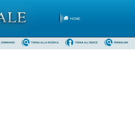
HOME
L SOMMARIO
TORNA ALLA RICERCA
TORNA ALL'INDICE
PERMALINK