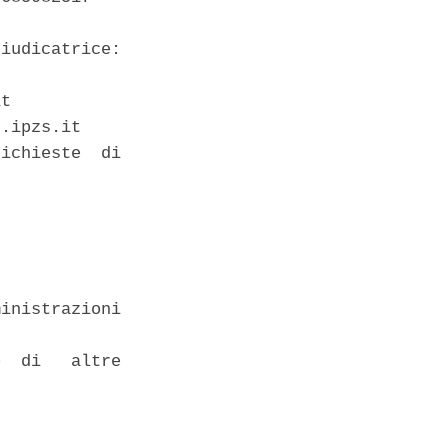
iudicatrice:

t 

.ipzs.it 

ichieste  di

inistrazioni

  di   altre
