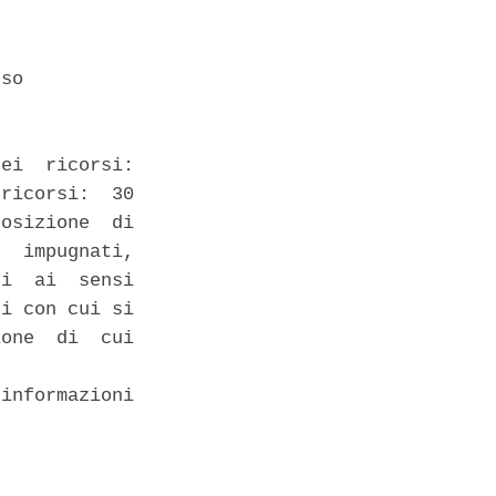
so 

ei  ricorsi:

ricorsi:  30

osizione  di

  impugnati,

i  ai  sensi

i con cui si

one  di  cui

informazioni
