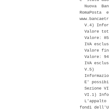
  Nuova  Ban
RomaPosta  e
www.bancaetr
  V.4) Infor
  Valore tot
  Valore: 85
  IVA esclus
  Valore fin
  Valore: 94
  IVA esclus
  V.5) 

  Informazio
  E' possibi
  Sezione VI
  VI.1) Info
  L'appalto 
fondi dell'U