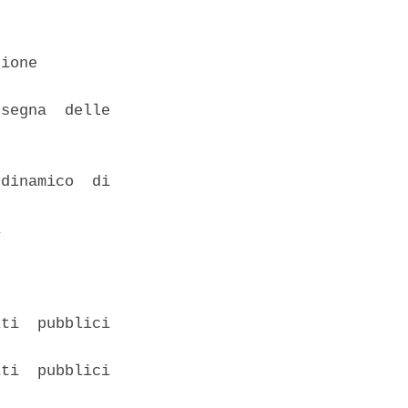
ione 

segna  delle

dinamico  di

 

ti  pubblici

ti  pubblici
