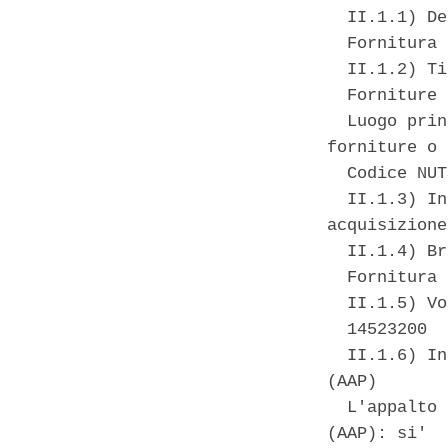
  II.1.1) De
  Fornitura 
  II.1.2) Ti
  Forniture 

  Luogo prin
forniture o 
  Codice NUT
  II.1.3) In
acquisizione
  II.1.4) Br
  Fornitura 
  II.1.5) Vo
  14523200 

  II.1.6) In
(AAP) 

  L'appalto 
(AAP): si' 
