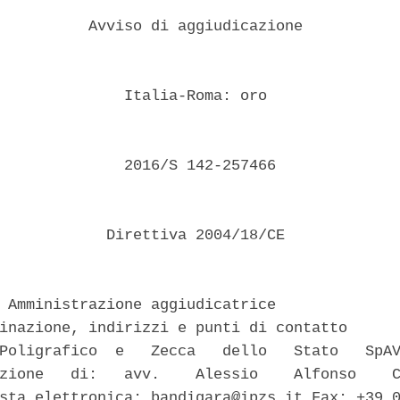
          Avviso di aggiudicazione 

              Italia-Roma: oro 

              2016/S 142-257466 

            Direttiva 2004/18/CE 

 Amministrazione aggiudicatrice 

inazione, indirizzi e punti di contatto 

Poligrafico  e   Zecca   dello   Stato   SpAV
zione   di:   avv.    Alessio    Alfonso    C
sta elettronica: bandigara@ipzs.it Fax: +39 0