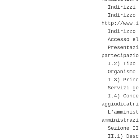
  Indirizzi 
  Indirizzo 
http://www.i
  Indirizzo 
  Accesso el
  Presentazi
partecipazio
  I.2) Tipo 
  Organismo 
  I.3) Princ
  Servizi ge
  I.4) Conce
aggiudicatri
  L'amminist
amministrazi
  Sezione II
  II.1) Desc