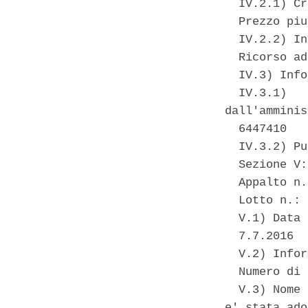
  IV.2.1) Cr
  Prezzo piu
  IV.2.2) In
  Ricorso ad
  IV.3) Info
  IV.3.1)   
dall'amminis
  6447410 

  IV.3.2) Pu
  Sezione V:
  Appalto n.
  Lotto n.: 
  V.1) Data 
  7.7.2016 

  V.2) Infor
  Numero di 
  V.3) Nome 
e' stata ado