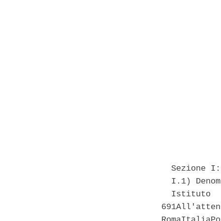
            
            
            
            
  Sezione I:
  I.1) Denom
  Istituto  
691All'atten
RomaItaliaPo