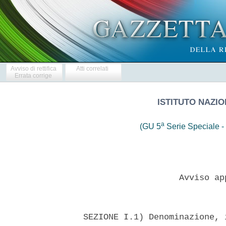
Avviso di rettifica
Atti correlati
Errata corrige
ISTITUTO NAZIO
a
(GU 5
Serie Speciale - 
                     Avviso ap
  SEZIONE I.1) Denominazione, 