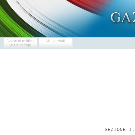
Avviso di rettifica
Atti correlati
Errata corrige
            
  SEZIONE I.