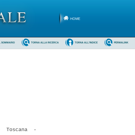
HOME
L SOMMARIO
TORNA ALLA RICERCA
TORNA ALL'INDICE
PERMALINK
  Toscana  -
