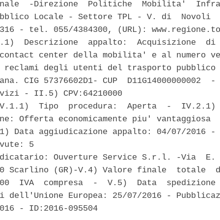
nale  -Direzione  Politiche  Mobilita'  Infra
bblico Locale - Settore TPL - V. di  Novoli  
316 - tel. 055/4384300, (URL): www.regione.to
.1)  Descrizione  appalto:  Acquisizione  di 
contact center della mobilita' e al numero ve
 reclami degli utenti del trasporto pubblico 
ana. CIG 57376602D1- CUP  D11G14000000002  - 
vizi - II.5) CPV:64210000 

V.1.1)  Tipo  procedura:  Aperta  -  IV.2.1) 
ne: Offerta economicamente piu' vantaggiosa 

1) Data aggiudicazione appalto: 04/07/2016 - 
vute: 5 

dicatario: Ouverture Service S.r.l. -Via  E. 
0 Scarlino (GR)-V.4) Valore finale  totale  d
00  IVA  compresa  -  V.5)  Data  spedizione 
i dell'Unione Europea: 25/07/2016 - Pubblicaz
016 - ID:2016-095504 
