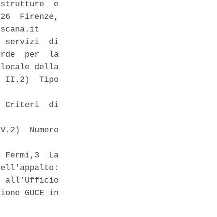
strutture  e

26  Firenze,

scana.it 

 servizi  di

rde  per  la

locale della

 II.2)  Tipo

 Criteri  di

V.2)  Numero

 Fermi,3  La

ell'appalto:

 all'Ufficio

ione GUCE in
