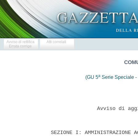
Avviso di rettifica
Atti correlati
Errata corrige
COMU
a
(GU 5
Serie Speciale - 
                 Avviso di agg
  SEZIONE I: AMMINISTRAZIONE A