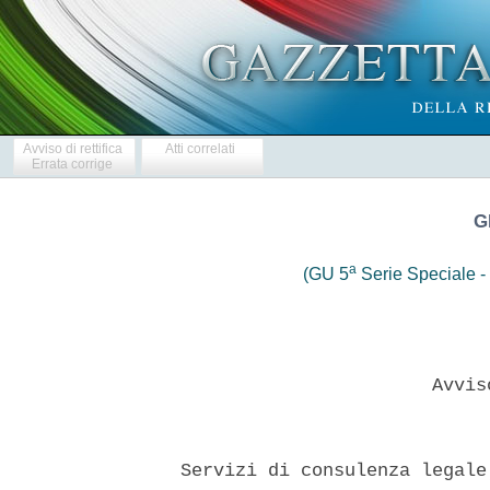
Avviso di rettifica
Atti correlati
Errata corrige
G
a
(GU 5
Serie Speciale - 
                         Avvis
  Servizi di consulenza legale