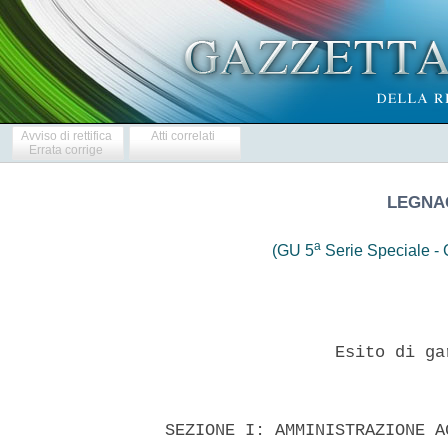
Avviso di rettifica
Atti correlati
Errata corrige
LEGNAG
a
(GU 5
Serie Speciale - C
                   Esito di ga
  SEZIONE I: AMMINISTRAZIONE A