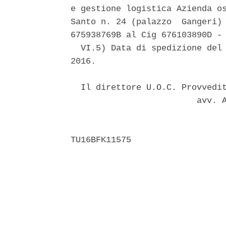
e gestione logistica Azienda os
Santo n. 24 (palazzo  Gangeri) 
675938769B al Cig 676103890D - 
  VI.5) Data di spedizione del 
2016. 

  Il direttore U.O.C. Provvedit
                         avv. A