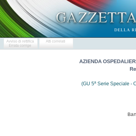
Avviso di rettifica
Atti correlati
Errata corrige
AZIENDA OSPEDALIER
Re
a
(GU 5
Serie Speciale - C
                            Ban