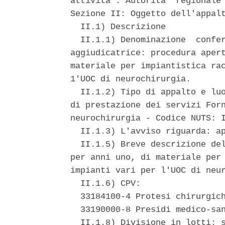
attivita': Autorita' regionale 
Sezione II: Oggetto dell'appalt
  II.1) Descrizione 

  II.1.1) Denominazione  confer
aggiudicatrice: procedura apert
materiale per impiantistica rac
1'UOC di neurochirurgia. 

  II.1.2) Tipo di appalto e luo
di prestazione dei servizi Forn
neurochirurgia - Codice NUTS: I
  II.1.3) L'avviso riguarda: ap
  II.1.5) Breve descrizione del
per anni uno, di materiale per 
impianti vari per l'UOC di neur
  II.1.6) CPV: 

  33184100-4 Protesi chirurgich
  33190000-8 Presidi medico-san
  II.1.8) Divisione in lotti: s