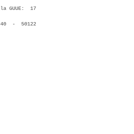
la GUUE:  17

40  -  50122
