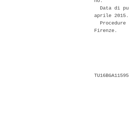
no. 

  Data di pu
aprile 2015. 
  Procedure 
Firenze. 

            
            