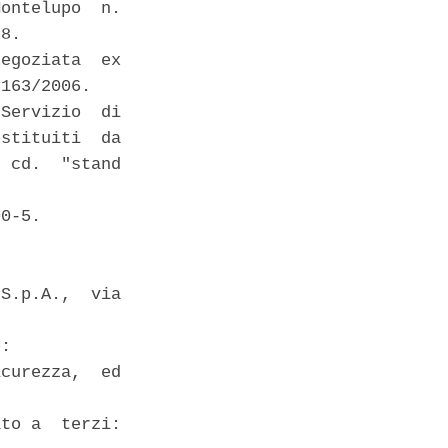
ontelupo  n.

8. 

egoziata  ex

163/2006. 

Servizio  di

stituiti  da

 cd.  "stand

0-5. 

S.p.A.,  via

: 

curezza,  ed

to a  terzi:
