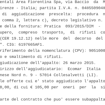
entali Area Fiorentina Spa, via Baccio  da  M
irenze - Italia; partita I.V.A. n. 0485509048
 di  aggiudicazione  prescelta:  procedura  n
 comma 2, lettera c), decreto legislativo n. 
e della fornitura: Pratica  093/2015/DIM  -  
upero,  compreso  trasporto,  di  rifiuti  co
(CER 19.12.12) nelle more  del  decorso  del 
". CIG: 6197665AF1. 

riferimento della nomenclatura (CPV): 9051000
o e smaltimento di rifiuti. 

giudicazione dell'appalto: 26 marzo 2015. 

irizzo dell'aggiudicatario:  Ecomar  Italia  
nese Nord n. 9 - 57014 Collesalvetti (LI). 

le offerte cui e' stato aggiudicato l'appalto
0,00, di cui € 105,00 per  oneri  per  la  si


arte del contratto che puo' essere subappalta