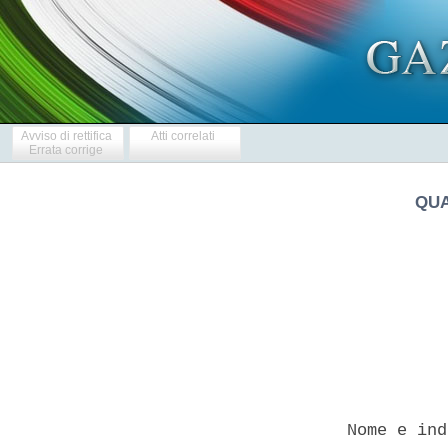
Avviso di rettifica
Atti correlati
Errata corrige
QUA
            
  Nome e ind