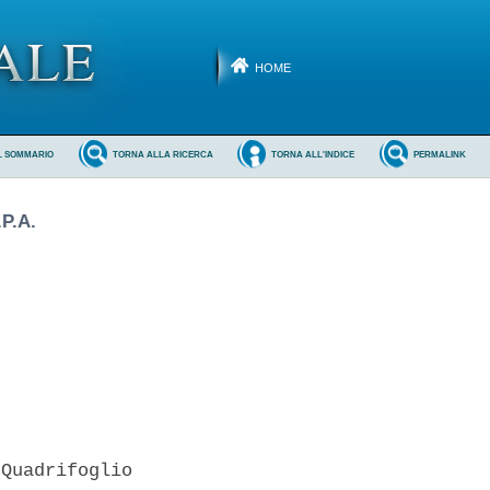
HOME
L SOMMARIO
TORNA ALLA RICERCA
TORNA ALL'INDICE
PERMALINK
P.A.
Quadrifoglio
