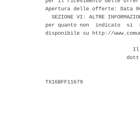
per il ricevimento delle offer
Apertura delle offerte: Data 0
  SEZIONE VI: ALTRE INFORMAZIO
per quanto non  indicato  si  
disponibile su http://www.comun
                            Il 
                          dott.