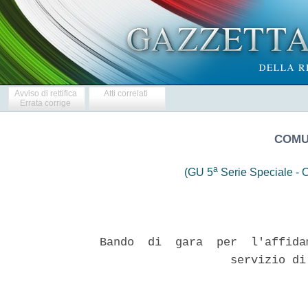
Avviso di rettifica
Atti correlati
Errata corrige
COMU
a
(GU 5
Serie Speciale - C
Bando  di  gara  per  l'affida
                   servizio di