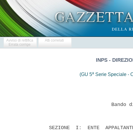
Avviso di rettifica
Atti correlati
Errata corrige
INPS - DIREZ
a
(GU 5
Serie Speciale - C
                       Bando d
  SEZIONE  I:  ENTE  APPALTANT