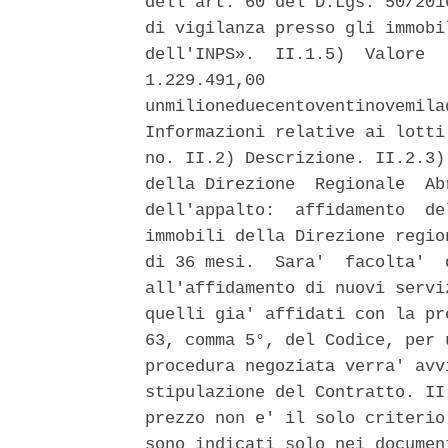
dell'art. 60 del D.Lgs. 50/201
di vigilanza presso gli immobi
dell'INPS».  II.1.5)  Valore  
1.229.491,00                  
unmilioneduecentoventinovemila
Informazioni relative ai lotti
no. II.2) Descrizione. II.2.3)
della Direzione  Regionale  Ab
dell'appalto:  affidamento  de
immobili della Direzione regio
di 36 mesi.  Sara'  facolta'  
all'affidamento di nuovi servi
quelli gia' affidati con la pr
63, comma 5°, del Codice, per 
procedura negoziata verra' avv
stipulazione del Contratto. II
prezzo non e' il solo criterio
sono indicati solo nei documen