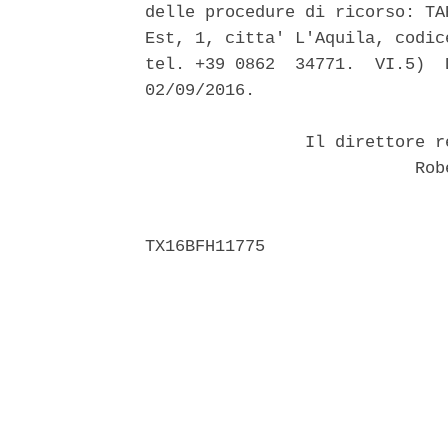
delle procedure di ricorso: TA
Est, 1, citta' L'Aquila, codic
tel. +39 0862  34771.  VI.5)  
02/09/2016. 

                Il direttore r
                           Robe