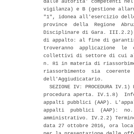
dalle autorita' competenti nel
vigilanza) e B (gestione allar
"1", idonea all'esercizio dell
province  della  Regione  Abru
Disciplinare di Gara. III.2.2)
di appalto: al fine di garanti
troveranno  applicazione  le  
collettivi di settore di cui a
n. 81 in materia di riassorbim
riassorbimento  sia  coerente 
dell'Aggiudicatario. 

  SEZIONE IV: PROCEDURA IV.1) 
procedura aperta. IV.1.8)  Inf
appalti pubblici (AAP). L'appa
appalti  pubblici  (AAP):  no.
amministrativo. IV.2.2) Termin
data 27 ottobre 2016, ora loca
per la presentazione delle off