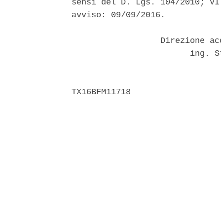
sensi del D. Lgs. 104/2010; VI
avviso: 09/09/2016. 

                  Direzione ac
                        ing. S