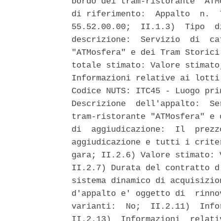
bordo dei tram-ristorante "ATM
di riferimento:  Appalto  n.  
55.52.00.00;  II.1.3)  Tipo  d
descrizione:  Servizio  di  ca
"ATMosfera" e dei Tram Storici
totale stimato: Valore stimato
Informazioni relative ai lotti
Codice NUTS: ITC45 - Luogo pri
Descrizione  dell'appalto:  Se
tram-ristorante "ATMosfera" e 
di  aggiudicazione:  Il  prezz
aggiudicazione e tutti i crite
gara; II.2.6) Valore stimato: 
II.2.7) Durata del contratto d
sistema dinamico di acquisizio
d'appalto e' oggetto di  rinno
varianti:  No;  II.2.11)  Info
II.2.13)  Informazioni  relati