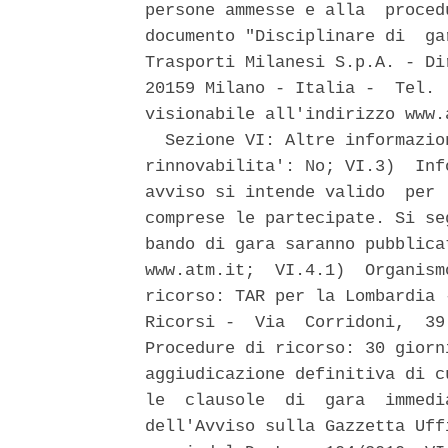
persone ammesse e alla  proced
documento "Disciplinare di  ga
Trasporti Milanesi S.p.A. - Di
20159 Milano - Italia -  Tel. 
visionabile all'indirizzo www.a
  Sezione VI: Altre informazio
rinnovabilita': No; VI.3)  Inf
avviso si intende valido  per 
comprese le partecipate. Si se
bando di gara saranno pubblica
www.atm.it;  VI.4.1)  Organism
ricorso: TAR per la Lombardia 
Ricorsi -  Via  Corridoni,  39
Procedure di ricorso: 30 giorn
aggiudicazione definitiva di c
le  clausole  di  gara  immedi
dell'Avviso sulla Gazzetta Uff