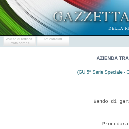
Avviso di rettifica
Atti correlati
Errata corrige
AZIENDA TRAS
a
(GU 5
Serie Speciale - C
                  Bando di gar
                     Procedura