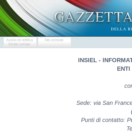
Avviso di rettifica
Atti correlati
Errata corrige
INSIEL - INFORMA
ENTI
co
Sede: via San France
Punti di contatto: P
Te