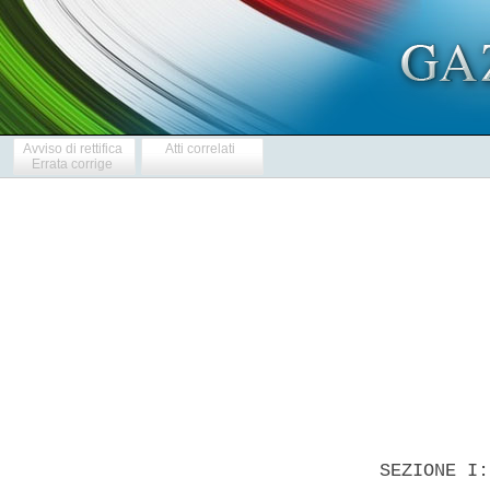
Avviso di rettifica
Atti correlati
Errata corrige
            
  SEZIONE I: