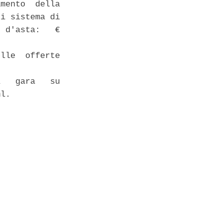
mento  della

i sistema di

 d'asta:   €

lle  offerte

   gara   su

l. 
