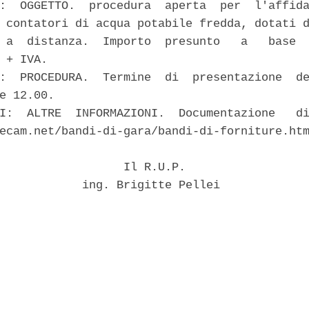
:  OGGETTO.  procedura  aperta  per  l'affida
 contatori di acqua potabile fredda, dotati d
 a  distanza.  Importo  presunto   a   base  
 + IVA. 

:  PROCEDURA.  Termine  di  presentazione  de
e 12.00. 

I:  ALTRE  INFORMAZIONI.  Documentazione   di
ecam.net/bandi-di-gara/bandi-di-forniture.htm
                  Il R.U.P. 

            ing. Brigitte Pellei 
