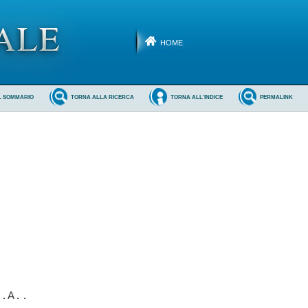
HOME
L SOMMARIO
TORNA ALLA RICERCA
TORNA ALL'INDICE
PERMALINK
.A.. 
