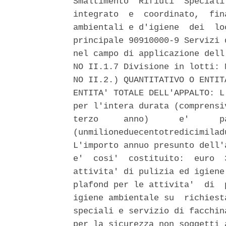
Smaltimento  Rifiuti  Speciali
integrato  e  coordinato,  fin
ambientali e d'igiene  dei  lo
principale 90910000-9 Servizi 
nel campo di applicazione dell
NO II.1.7 Divisione in lotti: 
NO II.2.) QUANTITATIVO O ENTIT
ENTITA' TOTALE DELL'APPALTO: L
per l'intera durata (comprensi
terzo     anno)      e'      p
(unmilioneduecentotredicimilad
L'importo annuo presunto dell'
e'  cosi'  costituito:  euro  
attivita' di pulizia ed igiene
plafond per le attivita'  di  
igiene ambientale su  richiest
speciali e servizio di facchin
per la sicurezza non soggetti 