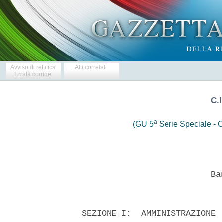
Avviso di rettifica
Atti correlati
Errata corrige
C.I
a
(GU 5
Serie Speciale - C
                            Ban
  SEZIONE I:  AMMINISTRAZIONE 