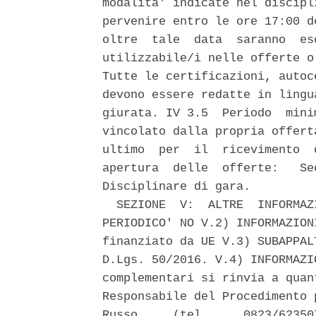
modalita' indicate nel discipl
pervenire entro le ore 17:00 d
oltre  tale  data  saranno  es
utilizzabile/i nelle offerte o
Tutte le certificazioni, autoc
devono essere redatte in lingu
giurata. IV 3.5  Periodo  mini
vincolato dalla propria offert
ultimo  per  il  ricevimento  
apertura  delle  offerte:   Se
Disciplinare di gara. 

  SEZIONE  V:  ALTRE  INFORMAZ
PERIODICO' NO V.2) INFORMAZION
finanziato da UE V.3) SUBAPPAL
D.Lgs. 50/2016. V.4) INFORMAZI
complementari si rinvia a quan
Responsabile del Procedimento 
Russo     (tel.     0823/62350