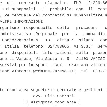
e  del  contratto  d'appalto:  EUR  12.296.66
 sui subappalti: E'  probabile  che  il  cont
; Percentuale del contratto da subappaltare a
ALTRE INFORMAZIONI 

rganismo  responsabile  delle   procedure   d
mministrativo  Regionale  per  la  Lombardia.
 Conservatorio n.  13.  citta':  Milano.  cod
: Italia. telefono: 02/783805. VI.3.3.)  Serv
ono  disponibili  informazioni  sulla  presen
une di Varese, Via Sacco n. 5 - 21100 VARESE 
Servizi per lo Sport - Dott. Graziano Viscont
iano.visconti.@comune.varese.it;  tel  0332/2


te capo area segreteria generale e gestioni t
              avv. Elio Carrasi 

          Il dirigente capo area I 
