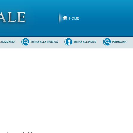
HOME
L SOMMARIO
TORNA ALLA RICERCA
TORNA ALL'INDICE
PERMALINK