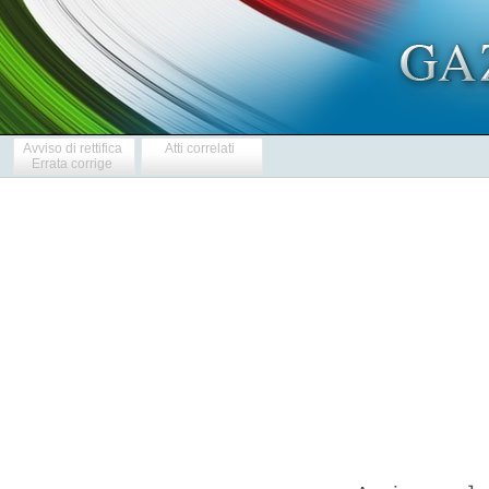
Avviso di rettifica
Atti correlati
Errata corrige