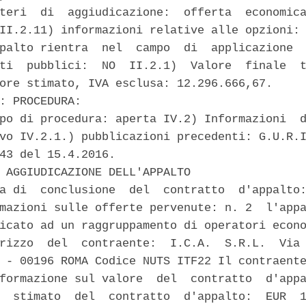
teri  di  aggiudicazione:  offerta  economica
II.2.11) informazioni relative alle opzioni: 
palto rientra  nel  campo  di  applicazione  
ti  pubblici:  NO  II.2.1)  Valore  finale  t
ore stimato, IVA esclusa: 12.296.666,67. 

: PROCEDURA: 

po di procedura: aperta IV.2) Informazioni  d
vo IV.2.1.) pubblicazioni precedenti: G.U.R.I
43 del 15.4.2016. 

 AGGIUDICAZIONE DELL'APPALTO 

a di  conclusione  del  contratto  d'appalto:
mazioni sulle offerte pervenute: n. 2  l'appa
icato ad un raggruppamento di operatori econo
rizzo  del  contraente:  I.C.A.  S.R.L.  Via 
 - 00196 ROMA Codice NUTS ITF22 Il contraente
formazione sul valore  del  contratto  d'appa
  stimato  del  contratto  d'appalto:  EUR  1