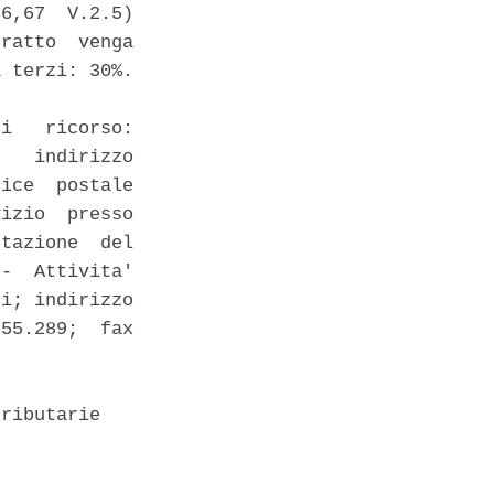
6,67  V.2.5)

ratto  venga

 terzi: 30%.

i   ricorso:

   indirizzo

ice  postale

izio  presso

tazione  del

-  Attivita'

i; indirizzo

55.289;  fax

ributarie 
