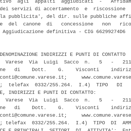
tivo  agli  appalti  aggiudicati  -   Affidam
dei servizi di accertamento  e  riscossione  
la pubblicita', del dir. sulle pubbliche affi
e  del  canone  di   concessione   non   rico
 Aggiudicazione definitiva - CIG 66299274D6 

DENOMINAZIONE INDIRIZZI E PUNTI DI CONTATTO 

  Varese  Via  Luigi  Sacco  n.   5   -   211
ne   di    Dott.    G.    Visconti    indiriz
conti@comune.varese.it;     www.comune.varese
;  telefax  0332/255.264.  I.4)  TIPO   DI   
E, INDIRIZZI E PUNTI DI CONTATTO: 

  Varese  Via  Luigi  Sacco  n.   5   -   211
ne   di    Dott.    G.    Visconti    indiriz
conti@comune.varese.it;     www.comune.varese
; telefax  0332/255.264.  I.4)  TIPO  DI  AMM
CE E PRINCIPALI  SETTORI  DI  ATTIVITA':  Ent