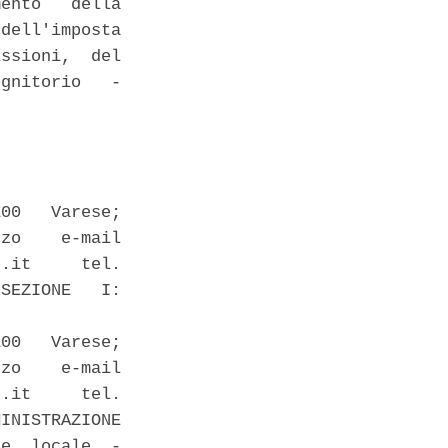
ento   della

dell'imposta

ssioni,  del

gnitorio   -

00   Varese;

zo    e-mail

.it     tel.

SEZIONE   I:

00   Varese;

zo    e-mail

.it     tel.

INISTRAZIONE

e  locale  -
