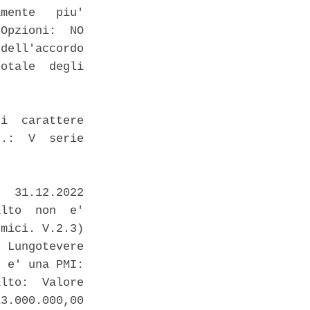
mente   piu'

Opzioni:  NO

dell'accordo

otale  degli

i  carattere

.:  V  serie

  31.12.2022

lto  non  e'

mici. V.2.3)

 Lungotevere

 e' una PMI:

lto:  Valore

3.000.000,00
