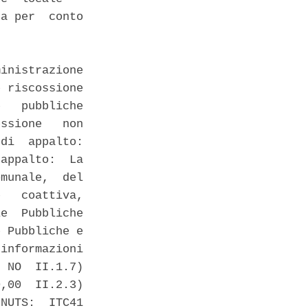
a per  conto

inistrazione

 riscossione

   pubbliche

ssione   non

di  appalto:

appalto:  La

munale,  del

   coattiva,

e  Pubbliche

 Pubbliche e

informazioni

 NO  II.1.7)

,00  II.2.3)

NUTS:  ITC41
