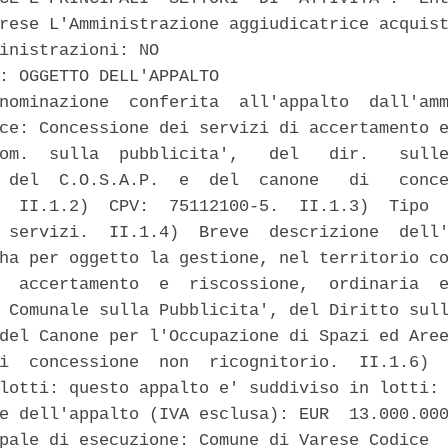
rese L'Amministrazione aggiudicatrice acquist
inistrazioni: NO 

: OGGETTO DELL'APPALTO 

nominazione  conferita  all'appalto  dall'amm
ce: Concessione dei servizi di accertamento e
om.  sulla  pubblicita',   del   dir.   sulle
 del  C.O.S.A.P.  e  del  canone   di   conce
  II.1.2)  CPV:  75112100-5.  II.1.3)  Tipo  
 servizi.  II.1.4)  Breve  descrizione  dell'
ha per oggetto la gestione, nel territorio co
  accertamento  e  riscossione,  ordinaria  e
 Comunale sulla Pubblicita', del Diritto sull
del Canone per l'Occupazione di Spazi ed Aree
i  concessione  non  ricognitorio.  II.1.6)  
lotti: questo appalto e' suddiviso in lotti: 
e dell'appalto (IVA esclusa): EUR  13.000.000
pale di esecuzione: Comune di Varese Codice  