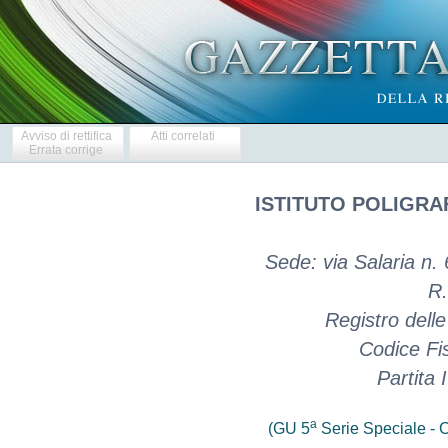
Avviso di rettifica
Atti correlati
Errata corrige
ISTITUTO POLIGRA
Sede: via Salaria n.
R.
Registro dell
Codice Fi
Partita
a
(GU 5
Serie Speciale - C