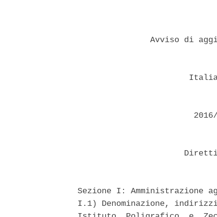
                 Avviso di aggi
                         Italia
                          2016/
                        Diretti
  Sezione I: Amministrazione ag
  I.1) Denominazione, indirizzi
  Istituto  Poligrafico  e  Zec