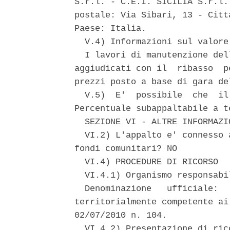
S.r.l. - C.E.I. SICILIA S.r.l.
postale: Via Sibari, 13 - Citt
Paese: Italia. 

  V.4) Informazioni sul valore
  I lavori di manutenzione del
aggiudicati con il  ribasso  p
prezzi posto a base di gara del
  V.5)  E'  possibile  che  il
Percentuale subappaltabile a t
  SEZIONE VI - ALTRE INFORMAZIO
  VI.2) L'appalto e' connesso 
fondi comunitari? NO 

  VI.4) PROCEDURE DI RICORSO 

  VI.4.1) Organismo responsabi
  Denominazione   ufficiale:  
territorialmente competente ai
02/07/2010 n. 104. 

  VI.4.2) Presentazione di ric