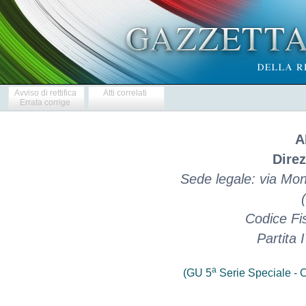
Avviso di rettifica
Atti correlati
Errata corrige
A
Dire
Sede legale: via M
Codice Fi
Partita
a
(GU 5
Serie Speciale - C