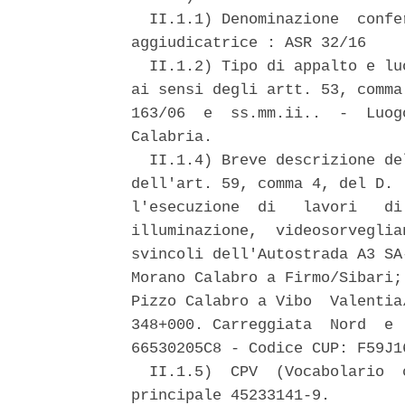
  II.1.1) Denominazione  confe
aggiudicatrice : ASR 32/16 

  II.1.2) Tipo di appalto e lu
ai sensi degli artt. 53, comma
163/06  e  ss.mm.ii..  -  Luog
Calabria. 

  II.1.4) Breve descrizione de
dell'art. 59, comma 4, del D. 
l'esecuzione  di   lavori   di
illuminazione,  videosorveglia
svincoli dell'Autostrada A3 SA
Morano Calabro a Firmo/Sibari;
Pizzo Calabro a Vibo  Valentia
348+000. Carreggiata  Nord  e 
66530205C8 - Codice CUP: F59J16
  II.1.5)  CPV  (Vocabolario  
principale 45233141-9. 
