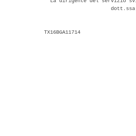
  La dirigente del servizio sv
                      dott.ssa