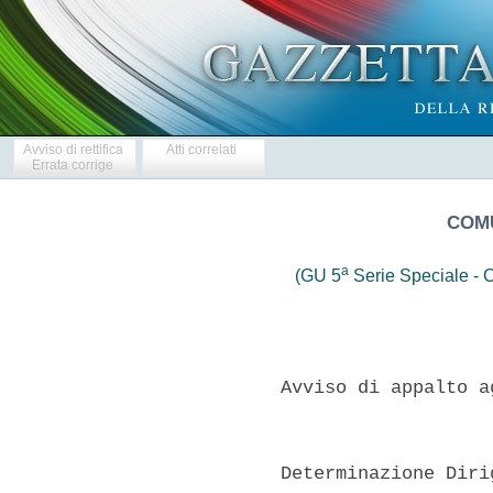
Avviso di rettifica
Atti correlati
Errata corrige
COMU
a
(GU 5
Serie Speciale - C
           Avviso di appalto a
           Determinazione Diri