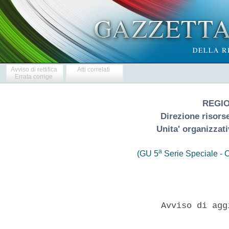
Avviso di rettifica
Atti correlati
Errata corrige
REGI
Direzione risors
Unita' organizzati
a
(GU 5
Serie Speciale - C
                 Avviso di agg